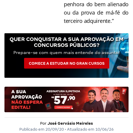
penhora do bem alienado
ou da prova de má-fé do
terceiro adquirente.”
QUER CONQUISTAR A SUA APROVAÇÃO EM
CONCURSOS PÚBLICOS?
Prepare-se com quem mais entende do assunto!
COMECE A ESTUDAR NO GRAN CURSOS
Por
José Gervásio Meireles
Publicado em
20/09/20
• Atualizado em
10/06/26