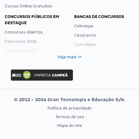
Cursos Online Gratuitos
CONCURSOS PÚBLICOS EM
BANCAS DE CONCURSOS
DESTAQUE
Cebraspe
Concursos Abertos
Cesgranrio
Concursos 2026
Consulplan
Concursos 2025
FCC
Veja mais
Concurso Nacional Unificado
FGV
Concurso Ibama
Idecan
Concurso MPU
Selecon
Editais publicados
Uniase
© 2012 - 2026 Gran Tecnologia e Educação S/A.
Vunesp
Política de privacidade
CONCURSOS POR PROFISSÃO
EXAME DE ORDEM
Termos de uso
Concursos Administrativos
OAB
Mapa do site
Concursos Educação
Prova OAB
Concursos Fiscais
Calendário OAB