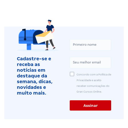
Cadastre-se e
receba as
notícias em
Concordo com a Política de
destaque da
Privacidade e aceito
semana, dicas,
receber comunicações do
novidades e
Gran Cursos Online.
muito mais.