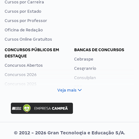
Cursos por Carreira
Cursos por Estado
Cursos por Professor
Oficina de Redação
Cursos Online Gratuitos
CONCURSOS PÚBLICOS EM
BANCAS DE CONCURSOS
DESTAQUE
Cebraspe
Concursos Abertos
Cesgranrio
Concursos 2026
Consulplan
Concursos 2025
FCC
Veja mais
Concurso Nacional Unificado
FGV
Concurso Ibama
Idecan
Concurso MPU
Selecon
Editais publicados
Uniase
© 2012 - 2026 Gran Tecnologia e Educação S/A.
Vunesp