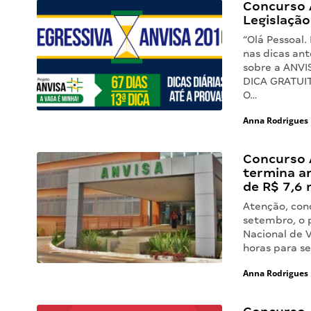
Concurso A
Legislação
“Olá Pessoal.
nas dicas an
sobre a ANVI
DICA GRATUIT
O…
Anna Rodrigues
Concurso 
termina am
de R$ 7,6 
Atenção, conc
setembro, o 
Nacional de V
horas para se
Anna Rodrigues