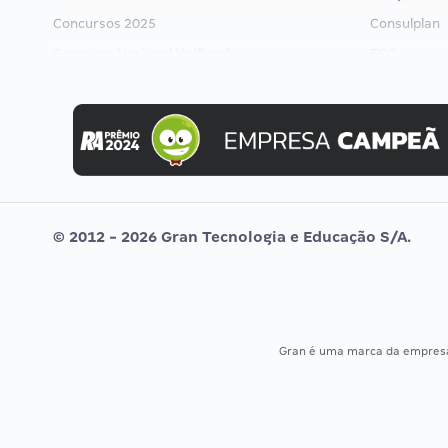
Concursos 2025
Consulplan
Concurso Nacional Unificado
FCC
Concurso Ibama
FGV
Concurso MPU
Idecan
Editais publicados
Selecon
Uniase
Vunesp
© 2012 - 2026 Gran Tecnologia e Educação S/A.
Gran é uma marca da empre