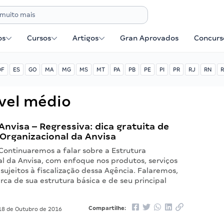
os
Cursos
Artigos
Gran Aprovados
Concurse
DF
ES
GO
MA
MG
MS
MT
PA
PB
PE
PI
PR
RJ
RN
R
vel médio
nvisa – Regressiva: dica gratuita de
Organizacional da Anvisa
 Continuaremos a falar sobre a Estrutura
al da Anvisa, com enfoque nos produtos, serviços
 sujeitos à fiscalização dessa Agência. Falaremos,
ca de sua estrutura básica e de seu principal
Compartilhe:
8 de Outubro de 2016