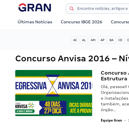
Últimas Notícias
Concurso IBGE 2026
Concurs
AC
AL
AM
AP
BA
CE
Concurso Anvisa 2016 – Ní
Concurso A
Estrutura 
Olá, pessoal!
Organizacion
e instalações
também, acer
órgão…
Equipe Gran
•
1