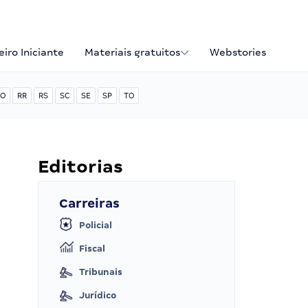
iro Iniciante
Materiais gratuitos
Webstories
O
RR
RS
SC
SE
SP
TO
Editorias
Carreiras
Policial
Fiscal
Tribunais
Jurídico