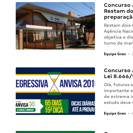
Concurso A
Restam do
preparaçã
Restam dois 
Agência Nacio
objetiva e di
turno da man
Equipe Gran
•
3
Concurso A
Lei 8.666/
Olá, futuros
importante so
de extrema i
estudo deve 
Equipe Gran
•
3