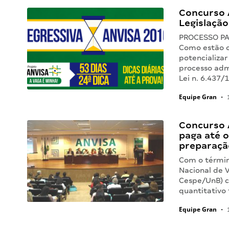
Concurso A
Legislação
PROCESSO PA
Como estão o
potencializa
processo admi
Lei n. 6.437
Equipe Gran
•
1
Concurso A
paga até o
preparaçã
Com o términ
Nacional de V
Cespe/UnB) co
quantitativo 
Equipe Gran
•
1