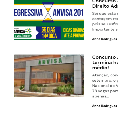
Concurso A
Direito Ad
Sei que está
contagem reg
pois seu esf
Importante s
Anna Rodrigues
Concurso 
termina hoj
médio!
Atenção, conc
setembro, o 
Nacional de V
78 vagas para
apenas…
Anna Rodrigues