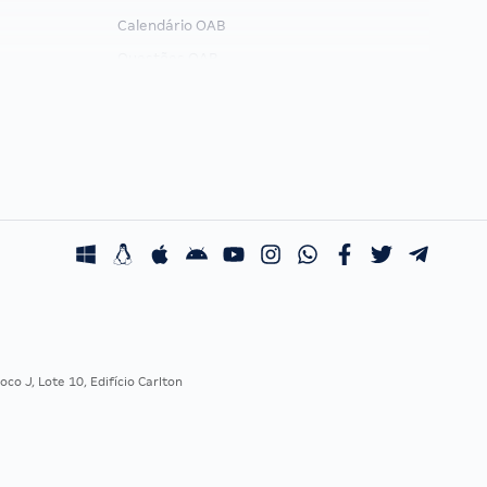
Calendário OAB
Questões OAB
Recursos OAB
Exame de Ordem
co J, Lote 10, Edifício Carlton