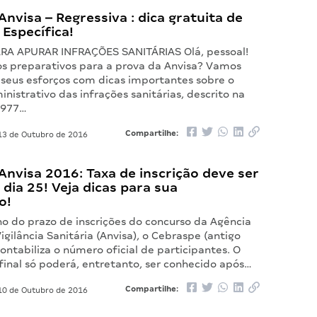
nvisa – Regressiva : dica gratuita de
 Específica!
RA APURAR INFRAÇÕES SANITÁRIAS Olá, pessoal!
s preparativos para a prova da Anvisa? Vamos
r seus esforços com dicas importantes sobre o
nistrativo das infrações sanitárias, descrito na
/1977…
Compartilhe:
3 de Outubro de 2016
nvisa 2016: Taxa de inscrição deve ser
 dia 25! Veja dicas para sua
o!
o do prazo de inscrições do concurso da Agência
igilância Sanitária (Anvisa), o Cebraspe (antigo
ntabiliza o número oficial de participantes. O
final só poderá, entretanto, ser conhecido após…
Compartilhe:
0 de Outubro de 2016