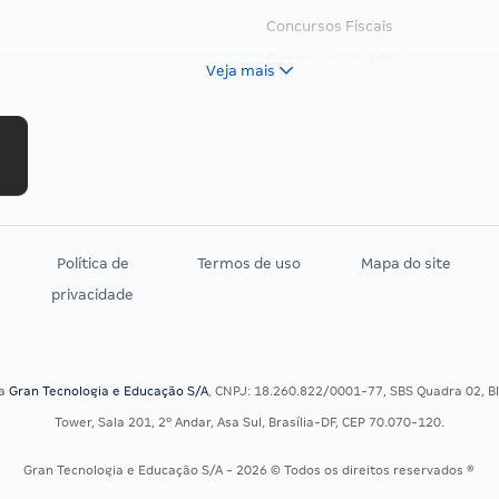
Concursos Fiscais
Concursos Jurídicos
Veja mais
Concursos Militares
Concursos Policiais
Concursos Saúde
Concursos Tribunais
Residência Multiprofissional
Política de
Termos de uso
Mapa do site
privacidade
sa
Gran Tecnologia e Educação S/A
, CNPJ: 18.260.822/0001-77, SBS Quadra 02, Blo
Tower, Sala 201, 2º Andar, Asa Sul, Brasília-DF, CEP 70.070-120.
Gran Tecnologia e Educação S/A - 2026 © Todos os direitos reservados ®