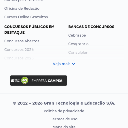
Oficina de Redação
Cursos Online Gratuitos
CONCURSOS PÚBLICOS EM
BANCAS DE CONCURSOS
DESTAQUE
Cebraspe
Concursos Abertos
Cesgranrio
Concursos 2026
Consulplan
Concursos 2025
FCC
Veja mais
Concurso Nacional Unificado
FGV
Concurso Ibama
Idecan
Concurso MPU
Selecon
Editais publicados
Uniase
© 2012 - 2026 Gran Tecnologia e Educação S/A.
Vunesp
Política de privacidade
CONCURSOS POR PROFISSÃO
EXAME DE ORDEM
Termos de uso
Concursos Administrativos
OAB
Mapa do site