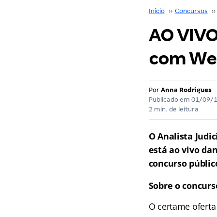
Início
››
Concursos
››
AO VIVO
com Wes
Por
Anna Rodrigues
Publicado em
01/09/
2 min. de leitura
O Analista Judi
está ao vivo da
concurso público
Sobre o concurs
O certame oferta 