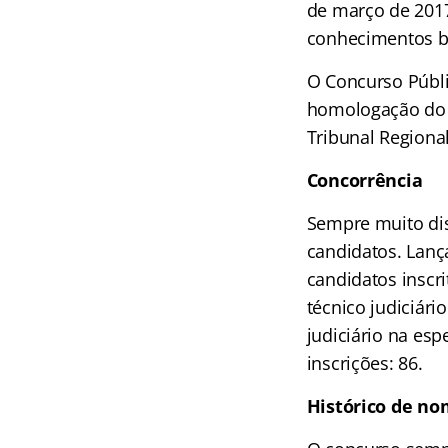
de março de 2017
conhecimentos bá
O Concurso Públic
homologação do r
Tribunal Regiona
Concorrência
Sempre muito dis
candidatos. Lanç
candidatos inscri
técnico judiciári
judiciário na es
inscrições: 86.
Histórico de n