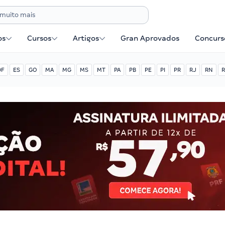
os
Cursos
Artigos
Gran Aprovados
Concurse
DF
ES
GO
MA
MG
MS
MT
PA
PB
PE
PI
PR
RJ
RN
R