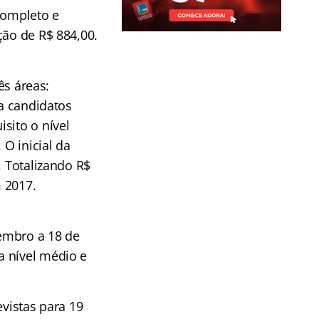
completo e
ção de R$ 884,00.
ês áreas:
ra candidatos
sito o nível
 O inicial da
. Totalizando R$
 2017.
embro a 18 de
a nível médio e
evistas para 19