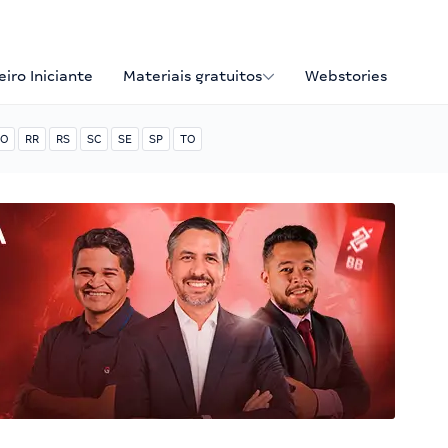
iro Iniciante
Materiais gratuitos
Webstories
O
RR
RS
SC
SE
SP
TO