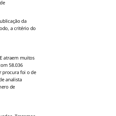
 de
publicação da
do, a critério do
RE atraem muitos
 com 58.036
 procura foi o de
de analista
mero de