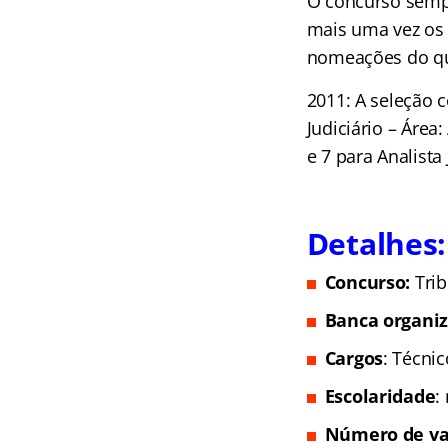
O concurso semp
mais uma vez os
nomeações do que
2011: A seleção 
Judiciário – Área:
e 7 para Analista 
Detalhes:
Concurso:
Tri
Banca organi
Cargos
: Técnic
Escolaridade
:
Número de va