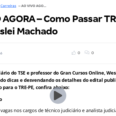
Carreiras
››
AO VIVO AGORA – Como Passar TRE-PE? com Weslei Machado
 AGORA – Como Passar T
lei Machado
0
0
16
ciário do TSE e professor do Gran Cursos Online, We
ndo dicas e desvendando os detalhes do edital publ
 para o TRE-PE, confira abaixo:
o
vagas nos cargos de técnico judiciário e analista judici