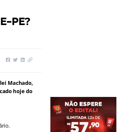
RE-PE?
slei Machado,
icado hoje do
ário.