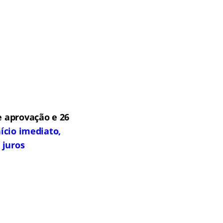
 aprovação e 26
ício imediato,
 juros