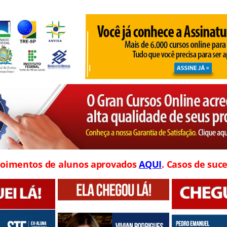
oimentos de alunos aprovados
AQUI
. Casos de suce