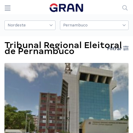
Tribunal Regional Eleitoral
Filtrar
de Pernambuco