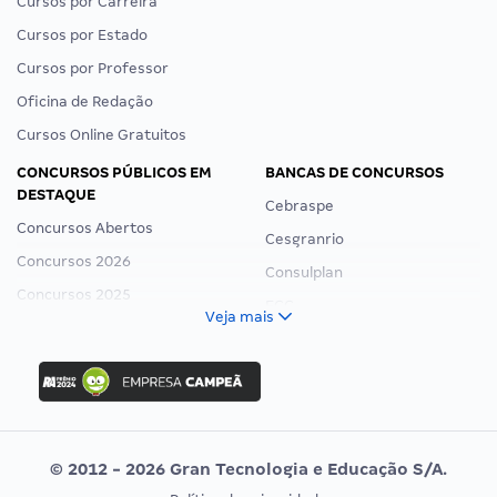
Cursos por Carreira
Cursos por Estado
Cursos por Professor
Oficina de Redação
Cursos Online Gratuitos
CONCURSOS PÚBLICOS EM
BANCAS DE CONCURSOS
DESTAQUE
Cebraspe
Concursos Abertos
Cesgranrio
Concursos 2026
Consulplan
Concursos 2025
FCC
Veja mais
Concurso Nacional Unificado
FGV
Concurso Ibama
Idecan
Concurso MPU
Selecon
Editais publicados
Uniase
© 2012 - 2026 Gran Tecnologia e Educação S/A.
Vunesp