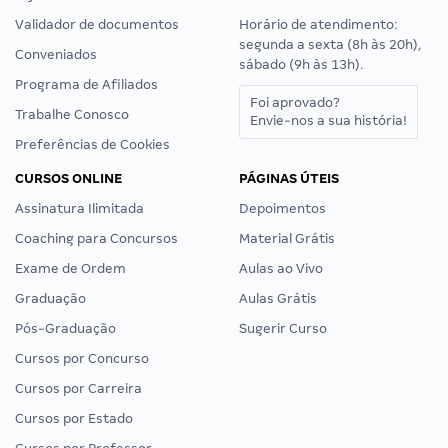
Quem Somos
Central de ajuda
Como Funciona
Chat
Como Comprar
WhatsApp
Loja Social
E-mail
Validador de documentos
Horário de atendimento:
segunda a sexta (8h às 20h),
Conveniados
sábado (9h às 13h).
Programa de Afiliados
Foi aprovado?
Trabalhe Conosco
Envie-nos a sua história!
Preferências de Cookies
CURSOS ONLINE
PÁGINAS ÚTEIS
Assinatura Ilimitada
Depoimentos
Coaching para Concursos
Material Grátis
Exame de Ordem
Aulas ao Vivo
Graduação
Aulas Grátis
Pós-Graduação
Sugerir Curso