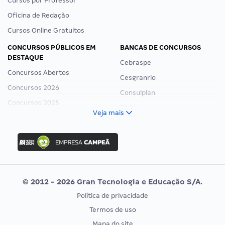
Cursos por Concurso
Cursos por Carreira
Cursos por Estado
Cursos por Professor
Oficina de Redação
Cursos Online Gratuitos
CONCURSOS PÚBLICOS EM
BANCAS DE CONCURSOS
DESTAQUE
Cebraspe
Concursos Abertos
Cesgranrio
Concursos 2026
Consulplan
Concursos 2025
FCC
Veja mais
Concurso Nacional Unificado
FGV
Concurso Ibama
Idecan
Concurso MPU
Selecon
Editais publicados
Uniase