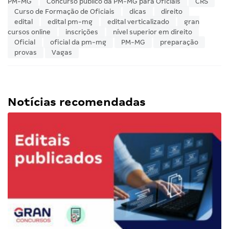
Tudo que sabemos sobre:
2016
carreiras
carreiras policiais
Centro de
Recrutamento e Seleção
concurso
concurso PM-MG
2016
Concurso Polícia Militar-MG
Concurso público da
PM-MG
Concurso público da PM-MG para Oficiais
CRS
Curso de Formação de Oficiais
dicas
direito
edital
edital pm-mg
edital verticalizado
gran
cursos online
inscrições
nível superior em direito
Oficial
oficial da pm-mg
PM-MG
preparação
provas
Vagas
Notícias recomendadas