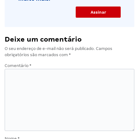
receba as
notícias em
Concordo com a Política de
destaque da
Privacidade e aceito
semana, dicas,
receber comunicações do
novidades e
Gran Cursos Online.
muito mais.
Deixe um comentário
O seu endereço de e-mail não será publicado.
Campos
obrigatórios são marcados com
*
Comentário
*