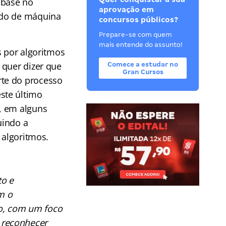
 base no
aprovação em
ado de máquina
concursos públicos?
Prepare-se com quem
mais entende do assunto!
s por algoritmos
 quer dizer que
Comece a estudar no
Gran Cursos
rte do processo
ste último
, em alguns
uindo a
 algoritmos.
to e
m o
, com um foco
 reconhecer