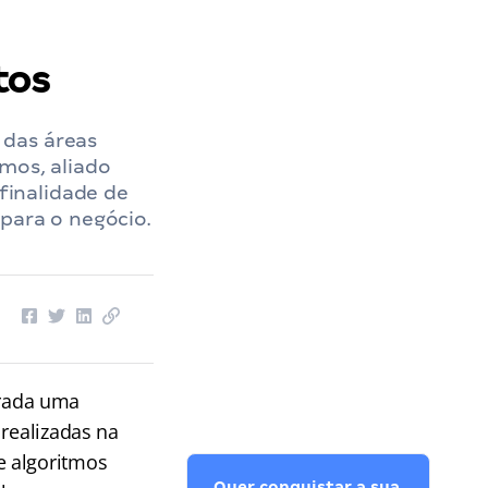
tos
 das áreas
tmos, aliado
inalidade de
para o negócio.
erada uma
 realizadas na
e algoritmos
Quer conquistar a sua