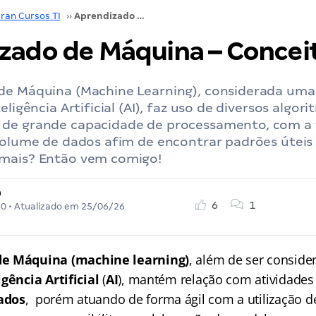
ran Cursos TI
››
Aprendizado de Máquina – Conceitos
zado de Máquina – Concei
de Máquina (Machine Learning), considerada uma
eligência Artificial (AI), faz uso de diversos algori
de grande capacidade de processamento, com a f
volume de dados afim de encontrar padrões úteis 
mais? Então vem comigo!
a
6
1
20
• Atualizado em
25/06/26
de Máquina (machine learning)
, além de ser consid
igência Artificial
(
AI
), mantém relação com atividades
ados
, porém atuando de forma ágil com a utilização d