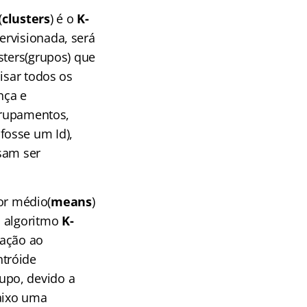
(
clusters
) é o
K-
ervisionada, será
sters(grupos) que
lisar todos os
nça e
agrupamentos,
fosse um Id),
sam ser
lor médio(
means
)
 o algoritmo
K-
lação ao
ntróide
upo, devido a
aixo uma