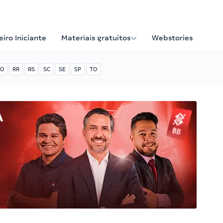
iro Iniciante
Materiais gratuitos
Webstories
O
RR
RS
SC
SE
SP
TO