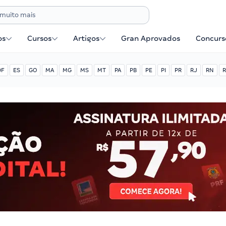
os
Cursos
Artigos
Gran Aprovados
Concurse
DF
ES
GO
MA
MG
MS
MT
PA
PB
PE
PI
PR
RJ
RN
R