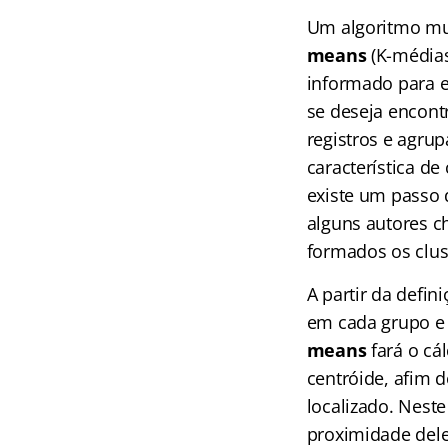
Um algoritmo mui
means
(K-médias
informado para el
se deseja encont
registros e agrup
característica d
existe um passo 
alguns autores c
formados os clus
A partir da defin
em cada grupo e
means
fará o cá
centróide, afim 
localizado. Nes
proximidade dele