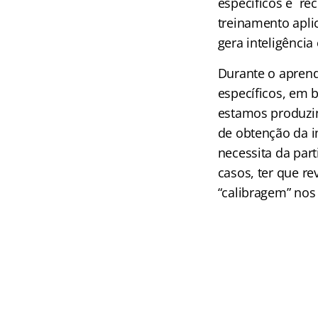
específicos e re
treinamento apli
gera inteligência
Durante o aprend
específicos, em 
estamos produzin
de obtenção da i
necessita da par
casos, ter que re
“calibragem” nos 