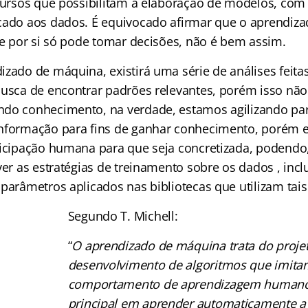
cursos que possibilitam a elaboração de modelos, com
cado aos dados. É equivocado afirmar que o aprendiz
 e por si só pode tomar decisões, não é bem assim.
izado de máquina, existirá uma série de análises feita
busca de encontrar padrões relevantes, porém isso não
do conhecimento, na verdade, estamos agilizando pa
nformação para fins de ganhar conhecimento, porém e
ticipação humana para que seja concretizada, podendo
ver as estratégias de treinamento sobre os dados , incl
parâmetros aplicados nas bibliotecas que utilizam tais
Segundo T. Michell:
“
O aprendizado de máquina trata do proje
desenvolvimento de algoritmos que imita
comportamento de aprendizagem humano
principal em aprender automaticamente a