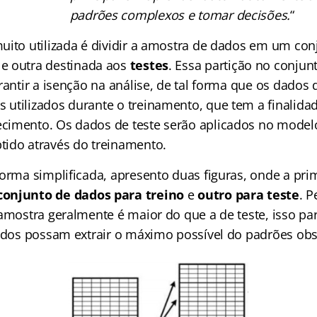
padrões complexos e tomar decisões.
“
uito utilizada é dividir a amostra de dados em um con
e outra destinada aos
testes
. Essa partição no conju
rantir a isenção na análise, de tal forma que os dados 
utilizados durante o treinamento, que tem a finalidad
cimento. Os dados de teste serão aplicados no model
ido através do treinamento.
orma simplificada, apresento duas figuras, onde a prim
conjunto de dados para treino
e
outro para teste
. 
 amostra geralmente é maior do que a de teste, isso pa
zados possam extrair o máximo possível do padrões ob