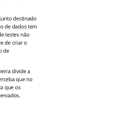
junto destinado
nto de dados tem
de testes não
e de criar o
o de
eira divide a
Perceba que no
ra que os
servados.