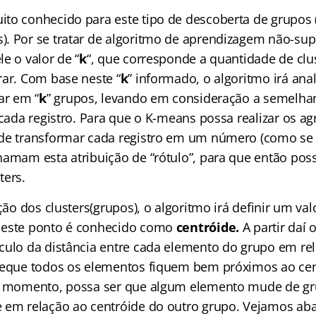
to conhecido para este tipo de descoberta de grupos 
). Por se tratar de algoritmo de aprendizagem não-sup
e o valor de “
k
“, que corresponde a quantidade de clu
rar. Com base neste “
k
” informado, o algoritmo irá ana
ar em “
k
” grupos, levando em consideração a semelha
e cada registro. Para que o K-means possa realizar os 
de transformar cada registro em um número (como se 
hamam esta atribuição de “rótulo”, para que então pos
ters.
ição dos clusters(grupos), o algoritmo irá definir um va
 este ponto é conhecido como
centróide.
A partir daí
lculo da distância entre cada elemento do grupo em re
deque todos os elementos fiquem bem próximos ao ce
te momento, possa ser que algum elemento mude de gr
 em relação ao centróide do outro grupo. Vejamos ab