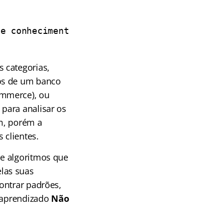
e conhecimento

 categorias,
ros de um banco
ommerce), ou
para analisar os
m, porém a
 clientes.
de algoritmos que
las suas
ontrar padrões,
e aprendizado
Não