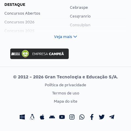
DESTAQUE
Cebraspe
Concursos Abertos
Cesgranrio
Concursos 2026
Consulplan
Concursos 2025
FCC
Veja mais
Concurso Nacional Unificado
FGV
Concurso Ibama
Idecan
Concurso MPU
Selecon
Editais publicados
Uniase
© 2012 - 2026 Gran Tecnologia e Educação S/A.
Vunesp
Política de privacidade
CONCURSOS POR PROFISSÃO
EXAME DE ORDEM
Termos de uso
Concursos Administrativos
OAB
Mapa do site
Concursos Educação
Prova OAB
Concursos Fiscais
Calendário OAB
Concursos Jurídicos
Questões OAB