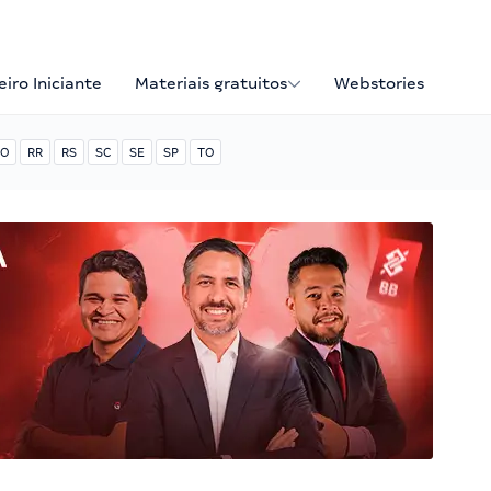
iro Iniciante
Materiais gratuitos
Webstories
O
RR
RS
SC
SE
SP
TO