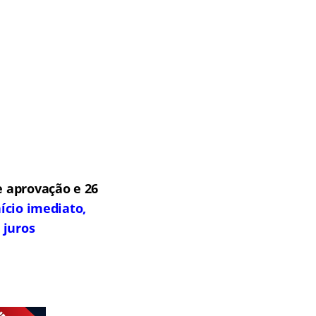
 aprovação e 26
ício imediato,
 juros