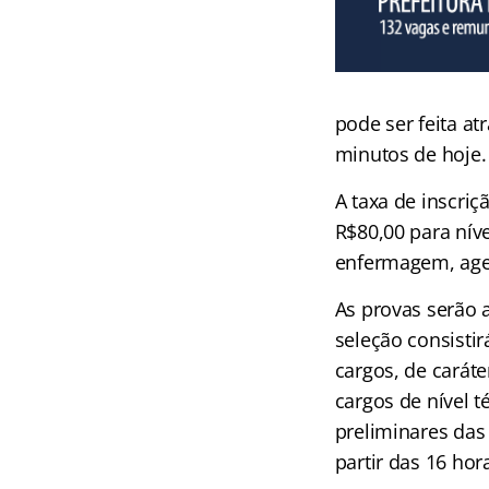
pode ser feita at
minutos de hoje.
A taxa de inscriç
R$80,00 para nív
enfermagem, agen
As provas serão 
seleção consistir
cargos, de caráter
cargos de nível t
preliminares das
partir das 16 hora