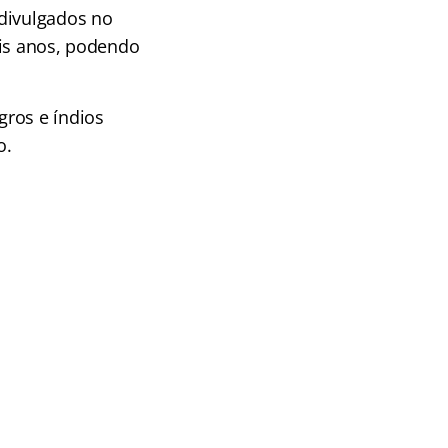
 divulgados no
ois anos, podendo
gros e índios
o.