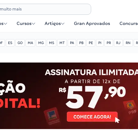
os
Cursos
Artigos
Gran Aprovados
Concurse
DF
ES
GO
MA
MG
MS
MT
PA
PB
PE
PI
PR
RJ
RN
R