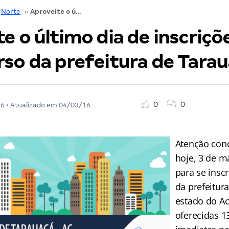
Norte
››
Aproveite o último dia de inscrições para o concurso da prefeitura de Tarauacá/AC!
e o último dia de inscriçõ
rso da prefeitura de Tara
0
0
16
• Atualizado em
04/03/16
Atenção conc
hoje, 3 de m
para se insc
da prefeitur
estado do Ac
oferecidas 1