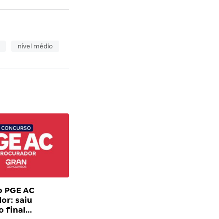
nível médio
o PGE AC
or: saiu
o final…