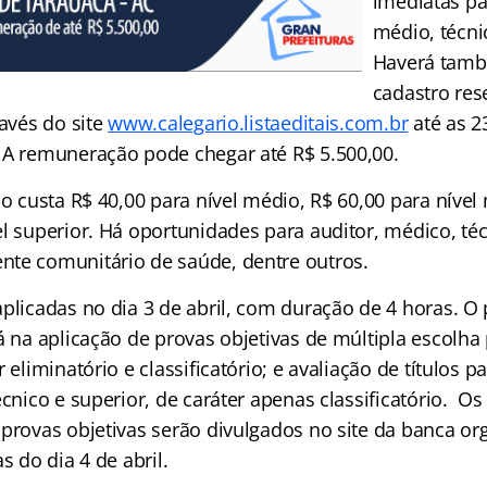
imediatas pa
médio, técni
Haverá tam
cadastro rese
ravés do site
www.calegario.listaeditais.com.br
até as 2
 A remuneração pode chegar até R$ 5.500,00.
ão custa R$ 40,00 para nível médio, R$ 60,00 para nível
el superior. Há oportunidades para auditor, médico, té
te comunitário de saúde, dentre outros.
aplicadas no dia 3 de abril, com duração de 4 horas. O
á na aplicação de provas objetivas de múltipla escolha
 eliminatório e classificatório; e avaliação de títulos p
écnico e superior, de caráter apenas classificatório. Os 
 provas objetivas serão divulgados no site da banca or
s do dia 4 de abril.