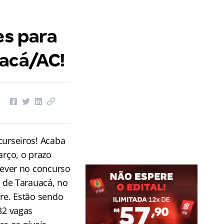
es para
uacá/AC!
urseiros! Acaba
arço, o prazo
rever no concurso
a de Tarauacá, no
re. Estão sendo
32 vagas