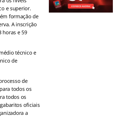
ra os níveis
co e superior.
bém formação de
rva. A inscrição
3 horas e 59
 médio técnico e
cnico de
 processo de
 para todos os
ara todos os
gabaritos oficiais
ganizadora a