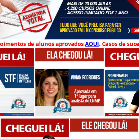
oimentos de alunos aprovados
AQUI
. Casos de suce