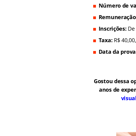
Número de va
Remuneração
In
scrições:
De 
Taxa:
R$ 40,00,
Data da prova
Gostou dessa o
anos de exper
visua