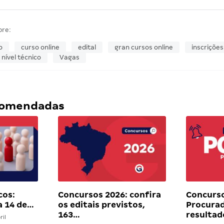
bre:
o
curso online
edital
gran cursos online
inscrições
nível técnico
Vagas
ecomendadas
cos:
Concursos 2026: confira
Concurs
a 14 de…
os editais previstos,
Procurad
163…
resultad
ril