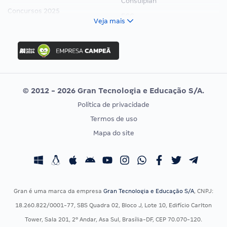
Consulplan
Concursos 2025
FCC
Veja mais
Concurso Nacional Unificado
FGV
Concurso Ibama
Idecan
Concurso MPU
Selecon
Editais publicados
Uniase
© 2012 - 2026 Gran Tecnologia e Educação S/A.
Vunesp
Política de privacidade
CONCURSOS POR PROFISSÃO
EXAME DE ORDEM
Termos de uso
Concursos Administrativos
OAB
Mapa do site
Concursos Educação
Prova OAB
Concursos Fiscais
Calendário OAB
Concursos Jurídicos
Questões OAB
Concursos Militares
Recursos OAB
Gran é uma marca da empresa
Gran Tecnologia e Educação S/A
, CNPJ:
Concursos Policiais
Exame de Ordem
18.260.822/0001-77, SBS Quadra 02, Bloco J, Lote 10, Edifício Carlton
Concursos Saúde
Tower, Sala 201, 2º Andar, Asa Sul, Brasília-DF, CEP 70.070-120.