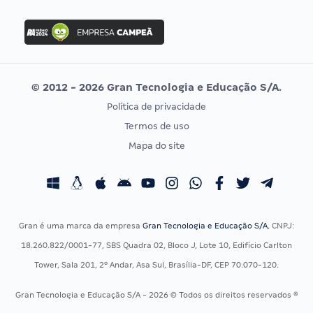
FGV
Concurso Ibama
Idecan
Concurso MPU
Selecon
Editais publicados
Uniase
© 2012 - 2026 Gran Tecnologia e Educação S/A.
Vunesp
Política de privacidade
CONCURSOS POR PROFISSÃO
EXAME DE ORDEM
Termos de uso
Concursos Administrativos
OAB
Mapa do site
Concursos Educação
Prova OAB
Concursos Fiscais
Calendário OAB
Concursos Jurídicos
Questões OAB
Concursos Militares
Recursos OAB
Gran é uma marca da empresa
Gran Tecnologia e Educação S/A
, CNPJ:
Concursos Policiais
Exame de Ordem
18.260.822/0001-77, SBS Quadra 02, Bloco J, Lote 10, Edifício Carlton
Concursos Saúde
Tower, Sala 201, 2º Andar, Asa Sul, Brasília-DF, CEP 70.070-120.
Concursos Tribunais
Gran Tecnologia e Educação S/A - 2026 © Todos os direitos reservados ®
Residência Multiprofissional