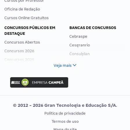
Cursos por Professor
Oficina de Redação
Cursos Online Gratuitos
CONCURSOS PÚBLICOS EM
BANCAS DE CONCURSOS
DESTAQUE
Cebraspe
Concursos Abertos
Cesgranrio
Concursos 2026
Consulplan
Concursos 2025
FCC
Veja mais
Concurso Nacional Unificado
FGV
Concurso Ibama
Idecan
Concurso MPU
Selecon
Editais publicados
Uniase
© 2012 - 2026 Gran Tecnologia e Educação S/A.
Vunesp
Política de privacidade
CONCURSOS POR PROFISSÃO
EXAME DE ORDEM
Termos de uso
Concursos Administrativos
OAB
Mapa do site