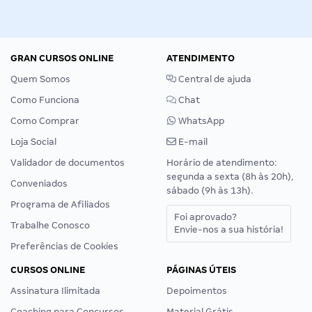
GRAN CURSOS ONLINE
ATENDIMENTO
Quem Somos
Central de ajuda
Como Funciona
Chat
Como Comprar
WhatsApp
Loja Social
E-mail
Validador de documentos
Horário de atendimento:
segunda a sexta (8h às 20h),
Conveniados
sábado (9h às 13h).
Programa de Afiliados
Foi aprovado?
Trabalhe Conosco
Envie-nos a sua história!
Preferências de Cookies
CURSOS ONLINE
PÁGINAS ÚTEIS
Assinatura Ilimitada
Depoimentos
Coaching para Concursos
Material Grátis