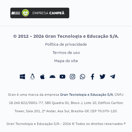
FGV
Concurso Ibama
Idecan
Concurso MPU
Selecon
Editais publicados
Uniase
© 2012 - 2026 Gran Tecnologia e Educação S/A.
Vunesp
Política de privacidade
CONCURSOS POR PROFISSÃO
EXAME DE ORDEM
Termos de uso
Concursos Administrativos
OAB
Mapa do site
Concursos Educação
Prova OAB
Concursos Fiscais
Calendário OAB
Concursos Jurídicos
Questões OAB
Concursos Militares
Recursos OAB
Gran é uma marca da empresa
Gran Tecnologia e Educação S/A
, CNPJ:
Concursos Policiais
Exame de Ordem
18.260.822/0001-77, SBS Quadra 02, Bloco J, Lote 10, Edifício Carlton
Concursos Saúde
Tower, Sala 201, 2º Andar, Asa Sul, Brasília-DF, CEP 70.070-120.
Concursos Tribunais
Gran Tecnologia e Educação S/A - 2026 © Todos os direitos reservados ®
Residência Multiprofissional