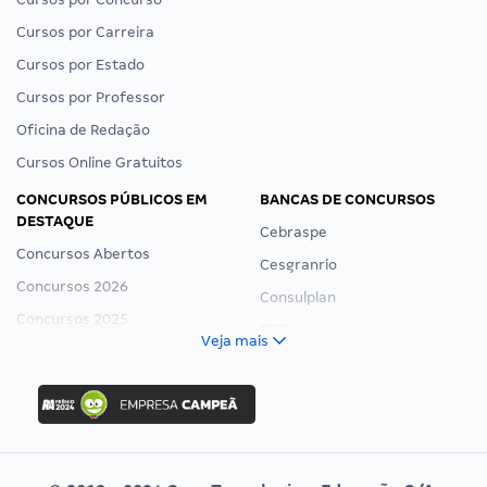
Cursos por Carreira
Cursos por Estado
Cursos por Professor
Oficina de Redação
Cursos Online Gratuitos
CONCURSOS PÚBLICOS EM
BANCAS DE CONCURSOS
DESTAQUE
Cebraspe
Concursos Abertos
Cesgranrio
Concursos 2026
Consulplan
Concursos 2025
FCC
Veja mais
Concurso Nacional Unificado
FGV
Concurso Ibama
Idecan
Concurso MPU
Selecon
Editais publicados
Uniase