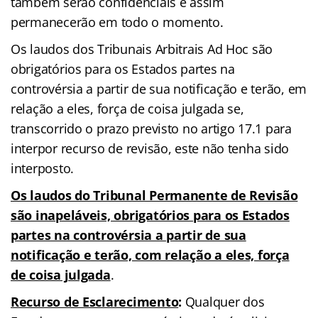
também serão confidenciais e assim
permanecerão em todo o momento.
Os laudos dos Tribunais Arbitrais Ad Hoc são
obrigatórios para os Estados partes na
controvérsia a partir de sua notificação e terão, em
relação a eles, força de coisa julgada se,
transcorrido o prazo previsto no artigo 17.1 para
interpor recurso de revisão, este não tenha sido
interposto.
Os laudos do Tribunal Permanente de Revisão
são inapeláveis, obrigatórios para os Estados
partes na controvérsia a partir de sua
notificação e terão, com relação a eles, força
de coisa julgada
.
Recurso de Esclarecimento
:
Qualquer dos