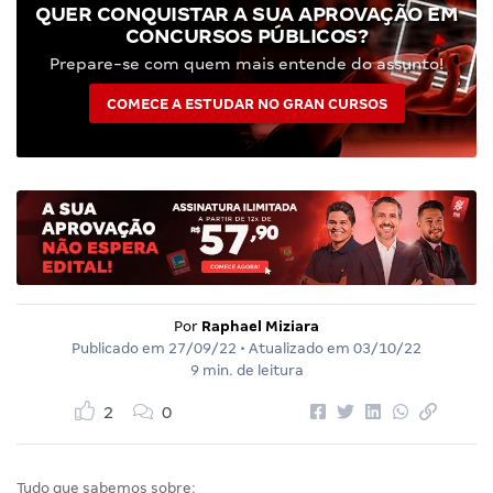
QUER CONQUISTAR A SUA APROVAÇÃO EM
CONCURSOS PÚBLICOS?
Prepare-se com quem mais entende do assunto!
COMECE A ESTUDAR NO GRAN CURSOS
Por
Raphael Miziara
Publicado em
27/09/22
• Atualizado em
03/10/22
9 min. de leitura
2
0
Tudo que sabemos sobre: