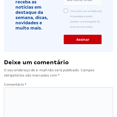
receba as
notícias em
Concordo com a Política de
destaque da
Privacidade e aceito
semana, dicas,
receber comunicações do
novidades e
Gran Cursos Online.
muito mais.
Deixe um comentário
O seu endereço de e-mail não será publicado.
Campos
obrigatórios são marcados com
*
Comentário
*