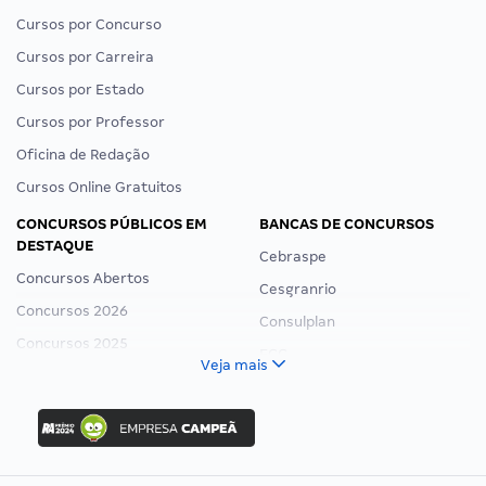
Cursos por Concurso
Cursos por Carreira
Cursos por Estado
Cursos por Professor
Oficina de Redação
Cursos Online Gratuitos
CONCURSOS PÚBLICOS EM
BANCAS DE CONCURSOS
DESTAQUE
Cebraspe
Concursos Abertos
Cesgranrio
Concursos 2026
Consulplan
Concursos 2025
FCC
Veja mais
Concurso Nacional Unificado
FGV
Concurso Ibama
Idecan
Concurso MPU
Selecon
Editais publicados
Uniase