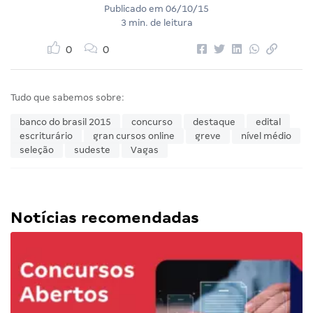
Publicado em
06/10/15
3 min. de leitura
0
0
Tudo que sabemos sobre:
banco do brasil 2015
concurso
destaque
edital
escriturário
gran cursos online
greve
nível médio
seleção
sudeste
Vagas
Notícias recomendadas