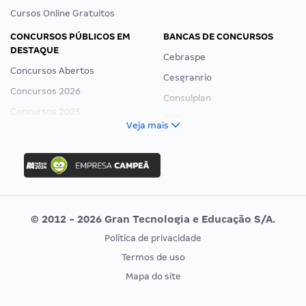
Cursos Online Gratuitos
CONCURSOS PÚBLICOS EM
BANCAS DE CONCURSOS
DESTAQUE
Cebraspe
Concursos Abertos
Cesgranrio
Concursos 2026
Consulplan
Concursos 2025
FCC
Veja mais
Concurso Nacional Unificado
FGV
Concurso Ibama
Idecan
Concurso MPU
Selecon
Editais publicados
Uniase
© 2012 - 2026 Gran Tecnologia e Educação S/A.
Vunesp
Política de privacidade
CONCURSOS POR PROFISSÃO
EXAME DE ORDEM
Termos de uso
Concursos Administrativos
OAB
Mapa do site
Concursos Educação
Prova OAB
Concursos Fiscais
Calendário OAB