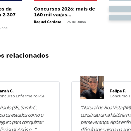
os da
Concursos 2026: mais de
 2.307
160 mil vagas…
Raquel Cardoso
•
25 de Julho
unho
 relacionados
arah C.
Felipe F.
oncurso Enfermeiro PSF
Concurso T
Paulo (SE), Sarah C.
“Natural de Boa Vista (RR),
u os estudos como o
construiu uma história m
guro para conquistar
perseverança. Após enfr
fissional. Após o…”
dificuldades ainda na ado