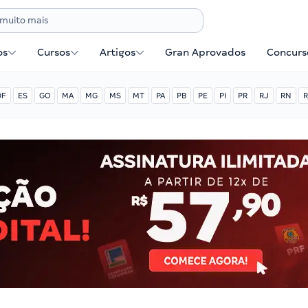
os
Cursos
Artigos
Gran Aprovados
Concurse
DF
ES
GO
MA
MG
MS
MT
PA
PB
PE
PI
PR
RJ
RN
R