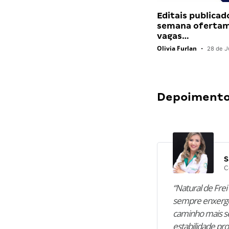
Editais publicad
semana ofertam
vagas…
Olivia Furlan
•
28 de J
Depoimentos
S
C
“Natural de Frei 
sempre enxergo
caminho mais se
estabilidade pro