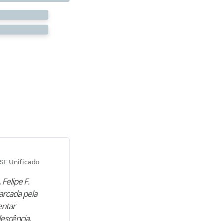
Diana M.
SE Unificado
Concurso SEPLAG CE
 Felipe F.
“Natural de Juazeiro do Norte (CE),
arcada pela
M. encontrou nos estudos o cami
entar
para construir uma nova fase da vi
lescência,
profissional. Após…”