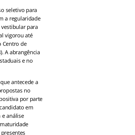
o seletivo para
m a regularidade
vestibular para
l vigorou até
o Centro de
). A abrangência
estaduais e no
o que antecede a
propostas no
ositiva por parte
o candidato em
 e análise
, maturidade
r presentes