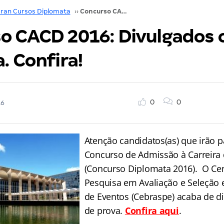
ran Cursos Diplomata
››
Concurso CACD 2016: Divulgados os locais de prova. Confira!
o CACD 2016: Divulgados o
. Confira!
0
0
16
Atenção candidatos(as) que irão p
Concurso de Admissão à Carreira
(Concurso Diplomata 2016). O Cen
Pesquisa em Avaliação e Seleção
de Eventos (Cebraspe) acaba de di
de prova.
Confira aqui
.