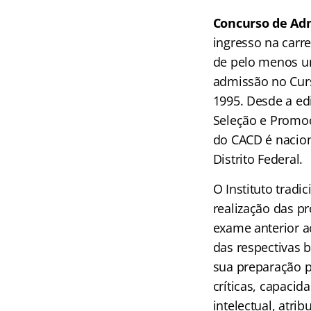
Concurso de Adm
ingresso na carr
de pelo menos um
admissão no Curs
1995. Desde a ed
Seleção e Promoç
do CACD é naciona
Distrito Federal.
O Instituto trad
realização das p
exame anterior a
das respectivas 
sua preparação pa
críticas, capacid
intelectual, atri