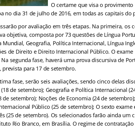
O certame que visa o provimento 
a no dia 31 de julho de 2016, em todas as capitais do p
ssarão por avaliação em três etapas. Na primeira, os 
va objetiva, composta por 73 questões de Língua Portu
ia Mundial, Geografia, Política Internacional, Língua In
s de Direito e Direito Internacional Público. O exame
s. Na segunda fase, haverá uma prova discursiva de Po
), prevista para 17 de setembro.
última fase, serão seis avaliações, sendo cinco delas di
l (18 de setembro); Geografia e Política Internacional (
18 de setembro); Noções de Economia (24 de setembro)
 Internacional Público (25 de setembro); O sexto exame 
ês (25 de setembro). Os selecionados farão ainda um 
tuto Rio Branco, em Brasília. O regime de contratação 