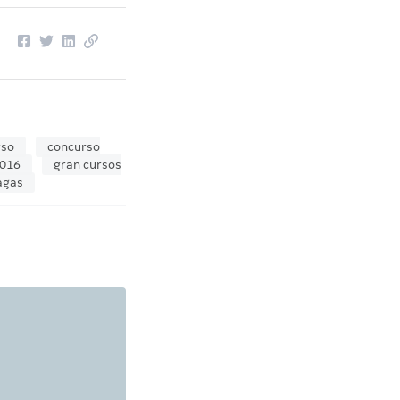
rso
concurso
2016
gran cursos
agas