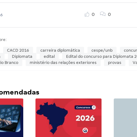
0
0
16
bre:
CACD 2016
carreira diplomática
cespe/unb
concu
a
Diplomata
edital
Edital do concurso para Diplomata 
Rio Branco
ministério das relações exteriores
provas
V
ecomendadas