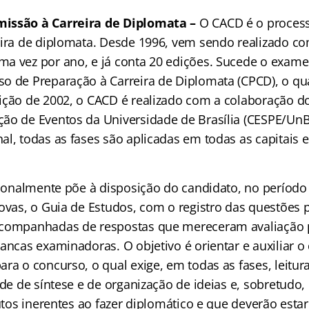
issão à Carreira de Diplomata –
O CACD é o process
eira de diplomata. Desde 1996, vem sendo realizado co
a vez por ano, e já conta 20 edições. Sucede o exame 
o de Preparação à Carreira de Diplomata (CPCD), o qua
ição de 2002, o CACD é realizado com a colaboração d
ão de Eventos da Universidade de Brasília (CESPE/UnB
l, todas as fases são aplicadas em todas as capitais 
icionalmente põe à disposição do candidato, no períod
rovas, o Guia de Estudos, com o registro das questões 
companhadas de respostas que mereceram avaliação p
bancas examinadoras. O objetivo é orientar e auxiliar 
ra o concurso, o qual exige, em todas as fases, leitura
ade de síntese e de organização de ideias e, sobretudo
butos inerentes ao fazer diplomático e que deverão esta