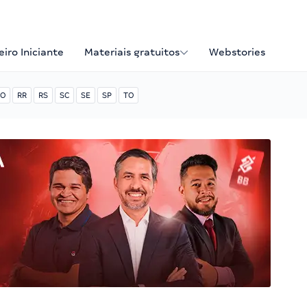
iro Iniciante
Materiais gratuitos
Webstories
O
RR
RS
SC
SE
SP
TO