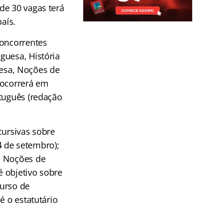
de 30 vagas terá
aís.
concorrentes
guesa, História
glesa, Noções de
 ocorrerá em
rtuguês (redação
scursivas sobre
24 de setembro);
; Noções de
é objetivo sobre
curso de
é o estatutário