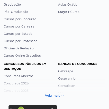
Graduação
Aulas Grátis
Pós-Graduação
Sugerir Curso
Cursos por Concurso
Cursos por Carreira
Cursos por Estado
Cursos por Professor
Oficina de Redação
Cursos Online Gratuitos
CONCURSOS PÚBLICOS EM
BANCAS DE CONCURSOS
DESTAQUE
Cebraspe
Concursos Abertos
Cesgranrio
Concursos 2026
Consulplan
Concursos 2025
FCC
Veja mais
Concurso Nacional Unificado
FGV
Concurso Ibama
Idecan