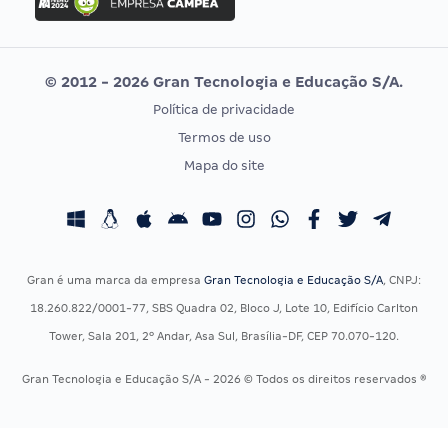
Concurso MPU
Selecon
Editais publicados
Uniase
© 2012 - 2026 Gran Tecnologia e Educação S/A.
Vunesp
Política de privacidade
CONCURSOS POR PROFISSÃO
EXAME DE ORDEM
Termos de uso
Concursos Administrativos
OAB
Mapa do site
Concursos Educação
Prova OAB
Concursos Fiscais
Calendário OAB
Concursos Jurídicos
Questões OAB
Concursos Militares
Recursos OAB
Gran é uma marca da empresa
Gran Tecnologia e Educação S/A
, CNPJ:
Concursos Policiais
Exame de Ordem
18.260.822/0001-77, SBS Quadra 02, Bloco J, Lote 10, Edifício Carlton
Concursos Saúde
Tower, Sala 201, 2º Andar, Asa Sul, Brasília-DF, CEP 70.070-120.
Concursos Tribunais
Gran Tecnologia e Educação S/A - 2026 © Todos os direitos reservados ®
Residência Multiprofissional