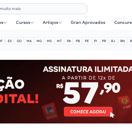
os
Cursos
Artigos
Gran Aprovados
Concurse
DF
ES
GO
MA
MG
MS
MT
PA
PB
PE
PI
PR
RJ
RN
R