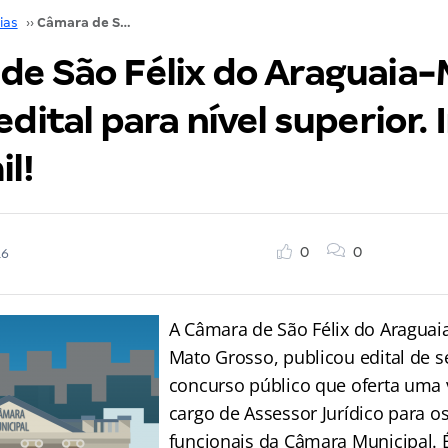
ias
››
Câmara de São Félix do Araguaia-MT publica edital para nível superior. Inicial de R$ 4,2 mil!
de São Félix do Araguaia
edital para nível superior. I
il!
0
0
16
A Câmara de São Félix do Araguai
Mato Grosso, publicou edital de 
concurso público que oferta uma 
cargo de Assessor Jurídico para o
funcionais da Câmara Municipal. 