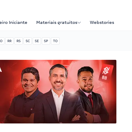
iro Iniciante
Materiais gratuitos
Webstories
O
RR
RS
SC
SE
SP
TO