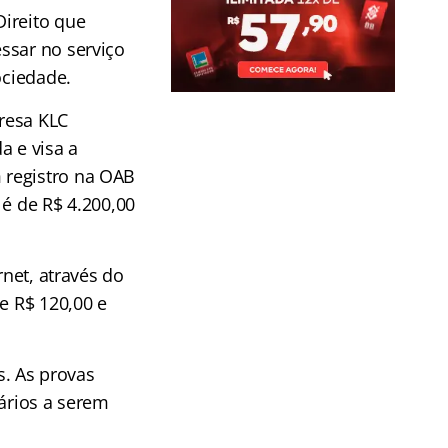
ireito que
ssar no serviço
ociedade.
resa KLC
a e visa a
registro na OAB
 é de R$ 4.200,00
rnet, através do
de R$ 120,00 e
s. As provas
rários a serem