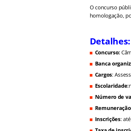
O concurso públi
homologação, pod
Detalhes:
Concurso:
Câm
Banca organi
Cargos
: Assess
Escolaridade
:
Número de va
Remuneração
Inscrições
: at
Taxa de inscr