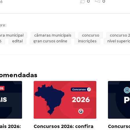
0
0
16
bre:
ra municipal
câmaras municipais
concurso
concurso 
6
edital
gran cursos online
inscrições
nível superi
ecomendadas
ais 2026:
Concursos 2026: confira
Concurs