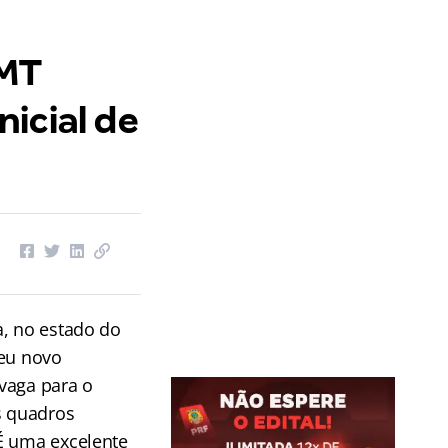
-MT
nicial de
a, no estado do
seu novo
vaga para o
s quadros
É uma excelente