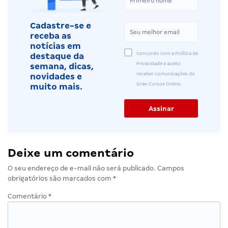
Cadastre-se e
receba as
notícias em
Concordo com a Política de
destaque da
Privacidade e aceito
semana, dicas,
receber comunicações do
novidades e
Gran Cursos Online.
muito mais.
Deixe um comentário
O seu endereço de e-mail não será publicado.
Campos
obrigatórios são marcados com
*
Comentário
*