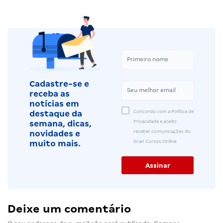
Cadastre-se e
receba as
notícias em
Concordo com a Política de
destaque da
Privacidade e aceito
semana, dicas,
receber comunicações do
novidades e
Gran Cursos Online.
muito mais.
Deixe um comentário