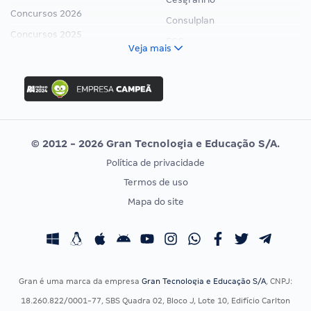
Concursos 2026
Consulplan
Concursos 2025
FCC
Veja mais
Concurso Nacional Unificado
FGV
Concurso Ibama
Idecan
Concurso MPU
Selecon
Editais publicados
Uniase
© 2012 - 2026 Gran Tecnologia e Educação S/A.
Vunesp
Política de privacidade
CONCURSOS POR PROFISSÃO
EXAME DE ORDEM
Termos de uso
Concursos Administrativos
OAB
Mapa do site
Concursos Educação
Prova OAB
Concursos Fiscais
Calendário OAB
Concursos Jurídicos
Questões OAB
Concursos Militares
Recursos OAB
Gran é uma marca da empresa
Gran Tecnologia e Educação S/A
, CNPJ:
Concursos Policiais
Exame de Ordem
18.260.822/0001-77, SBS Quadra 02, Bloco J, Lote 10, Edifício Carlton