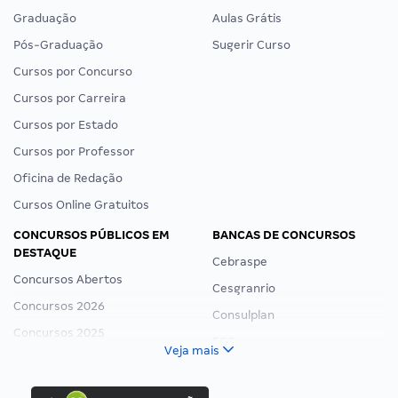
Graduação
Aulas Grátis
Pós-Graduação
Sugerir Curso
Cursos por Concurso
Cursos por Carreira
Cursos por Estado
Cursos por Professor
Oficina de Redação
Cursos Online Gratuitos
CONCURSOS PÚBLICOS EM
BANCAS DE CONCURSOS
DESTAQUE
Cebraspe
Concursos Abertos
Cesgranrio
Concursos 2026
Consulplan
Concursos 2025
FCC
Veja mais
Concurso Nacional Unificado
FGV
Concurso Ibama
Idecan