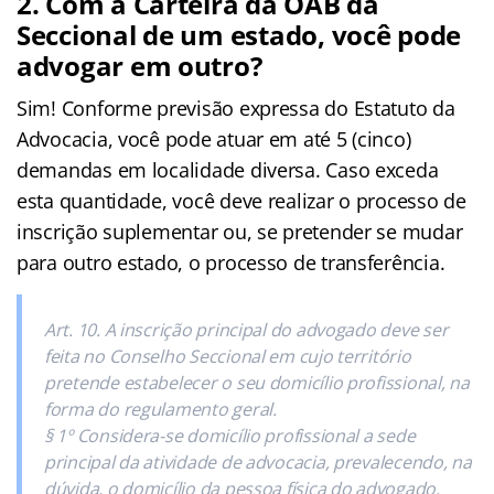
2. Com a Carteira da OAB da
Seccional de um estado, você pode
advogar em outro?
Sim! Conforme previsão expressa do Estatuto da
Advocacia, você pode atuar em até 5 (cinco)
demandas em localidade diversa. Caso exceda
esta quantidade, você deve realizar o processo de
inscrição suplementar ou, se pretender se mudar
para outro estado, o processo de transferência.
Art. 10. A inscrição principal do advogado deve ser
feita no Conselho Seccional em cujo território
pretende estabelecer o seu domicílio profissional, na
forma do regulamento geral.
§ 1º Considera-se domicílio profissional a sede
principal da atividade de advocacia, prevalecendo, na
dúvida, o domicílio da pessoa física do advogado.