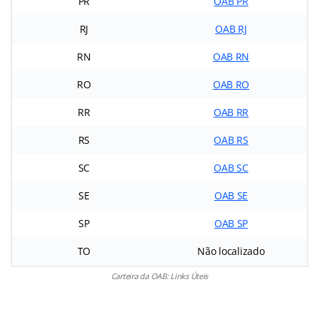
PR
OAB PR
RJ
OAB RJ
RN
OAB RN
RO
OAB RO
RR
OAB RR
RS
OAB RS
SC
OAB SC
SE
OAB SE
SP
OAB SP
TO
Não localizado
Carteira da OAB: Links Úteis