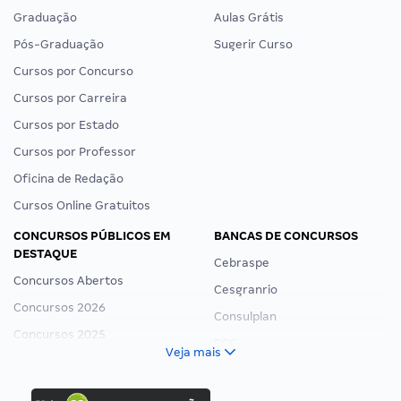
Graduação
Aulas Grátis
Pós-Graduação
Sugerir Curso
Cursos por Concurso
Cursos por Carreira
Cursos por Estado
Cursos por Professor
Oficina de Redação
Cursos Online Gratuitos
CONCURSOS PÚBLICOS EM
BANCAS DE CONCURSOS
DESTAQUE
Cebraspe
Concursos Abertos
Cesgranrio
Concursos 2026
Consulplan
Concursos 2025
FCC
Veja mais
Concurso Nacional Unificado
FGV
Concurso Ibama
Idecan