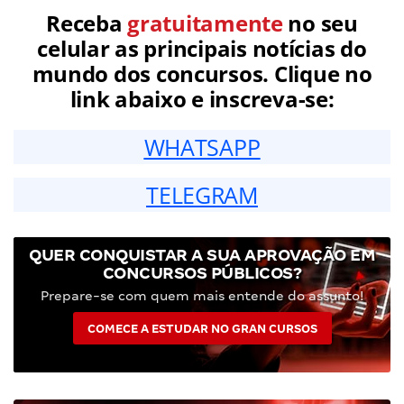
Receba
gratuitamente
no seu
celular as principais notícias do
mundo dos concursos. Clique no
link abaixo e inscreva-se:
WHATSAPP
TELEGRAM
QUER CONQUISTAR A SUA APROVAÇÃO EM
CONCURSOS PÚBLICOS?
Prepare-se com quem mais entende do assunto!
COMECE A ESTUDAR NO GRAN CURSOS