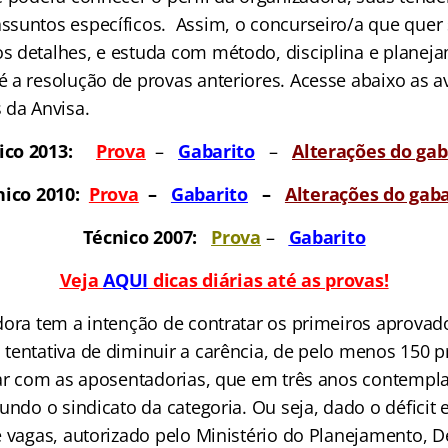
suntos específicos. Assim, o concurseiro/a que quer 
 detalhes, e estuda com método, disciplina e planej
 a resolução de provas anteriores. Acesse abaixo as a
 da Anvisa.
ico 2013:
Prova
–
Gabarit
o
–
Alterações do gab
nico 2010:
Prova
–
Gabarit
o
–
Alterações do gaba
Técnico 2007:
Prova
–
Gabarito
Veja
AQUI
dicas diárias até as provas!
dora tem a intenção de contratar os primeiros aprovado
tentativa de diminuir a carência, de pelo menos 150 pr
rar com as aposentadorias, que em três anos contempl
undo o sindicato da categoria. Ou seja, dado o déficit
e vagas, autorizado pelo Ministério do Planejamento, 