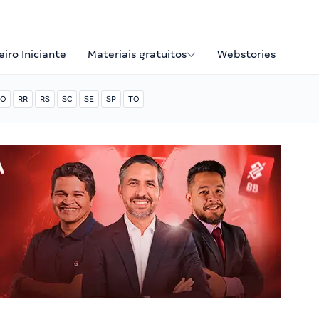
iro Iniciante
Materiais gratuitos
Webstories
O
RR
RS
SC
SE
SP
TO