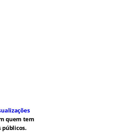
sualizações
om quem tem
 públicos.