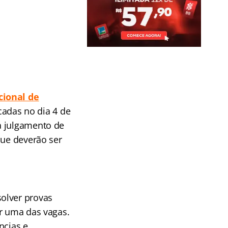
cional de
icadas no dia 4 de
a julgamento de
que deverão ser
olver provas
or uma das vagas.
ncias e