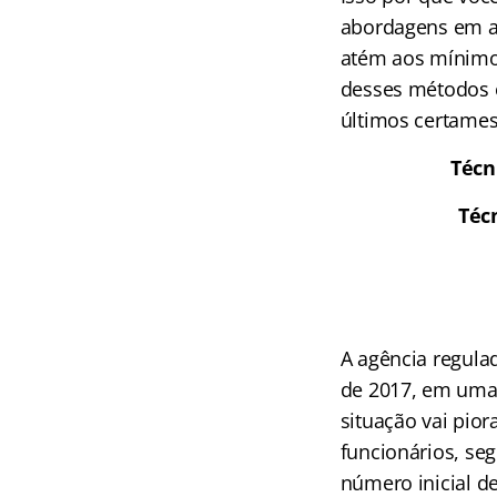
abordagens em as
atém aos mínimos
desses métodos é
últimos certames
Técn
Téc
A agência regula
de 2017, em uma 
situação vai pio
funcionários, seg
número inicial d