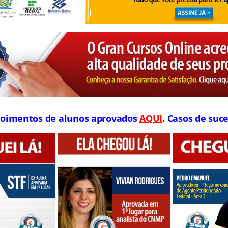
oimentos de alunos aprovados
AQUI
. Casos de suce