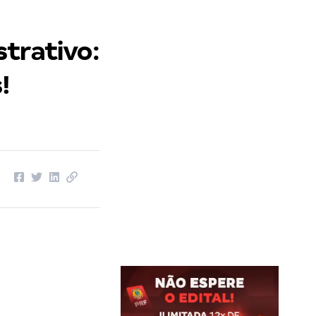
trativo:
!