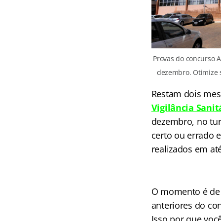
Provas do concurso A
dezembro. Otimize s
Restam dois mes
Vigilância Sanit
dezembro, no tur
certo ou errado 
realizados em at
O momento é de a
anteriores do co
Isso por que voc