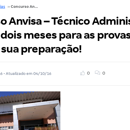
ias
››
Concurso Anvisa – Técnico Administrativo: Restam dois meses para as provas! Otimize sua preparação!
o Anvisa – Técnico Adminis
dois meses para as provas
 sua preparação!
0
0
16
• Atualizado em
04/10/16