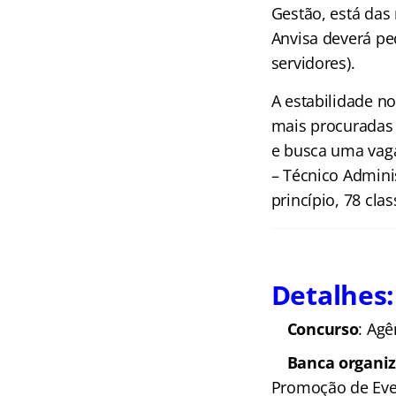
Gestão, está das
Anvisa deverá pe
servidores).
A estabilidade n
mais procuradas 
e busca uma vaga
– Técnico Admini
princípio, 78 cla
Detalhes:
Concurso
: Agê
Banca organi
Promoção de Eve