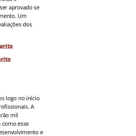
ser aprovado se
amento. Um
valiações dos
arito
rito
s logo no início
ofissionais. A
arão mil
 e como esse
Desenvolvimento e