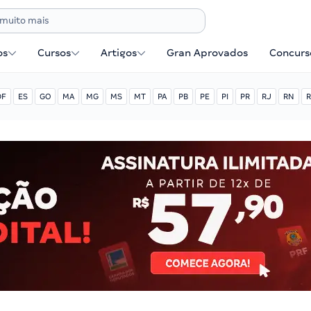
os
Cursos
Artigos
Gran Aprovados
Concurse
DF
ES
GO
MA
MG
MS
MT
PA
PB
PE
PI
PR
RJ
RN
R