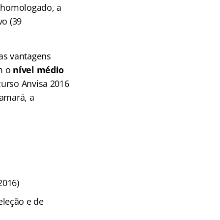
r homologado, a
vo (39
das vantagens
em o
nível médio
curso Anvisa 2016
hamará, a
2016)
eleção e de