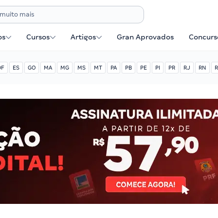
os
Cursos
Artigos
Gran Aprovados
Concurse
DF
ES
GO
MA
MG
MS
MT
PA
PB
PE
PI
PR
RJ
RN
R