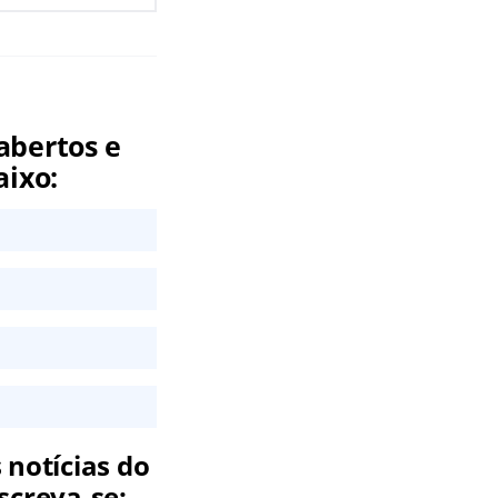
abertos e
aixo:
 notícias do
screva-se: