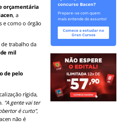
concurso Bacen?
 e orçamentária
Prepare-se com quem
Bacen
, a
mais entende do assunto!
s e como o órgão
Comece a estudar no
Gran Cursos
 de trabalho da
 de mil
o de pelo
alização rígida,
o.
“A gente vai ter
bertor é curto”
,
Bacen não é