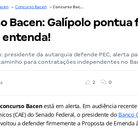
acen
››
Concurso Bacen
››
Concurso Bacen: Galípolo pontua falta de pessoal; entenda!
o Bacen: Galípolo pontua f
; entenda!
 presidente da autarquia defende PEC, alerta par
 caminho para contratações independentes no Ban
2
0
26
o
concurso Bacen
está em alerta. Em audiência recent
cos (CAE) do Senado Federal, o presidente do
Banco C
, voltou a defender firmemente a Proposta de Emenda à