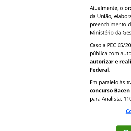
Atualmente, o o
da União, elabor
preenchimento de
Ministério da Ge
Caso a PEC 65/2
pública com auto
autorizar e rea
Federal
.
Em paralelo às t
concurso Bacen 
para Analista, 11
Co