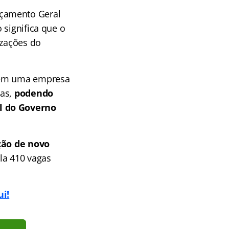
rçamento Geral
 significa que o
izações do
o em uma empresa
tas,
podendo
al do Governo
ção de novo
la 410 vagas
ui!