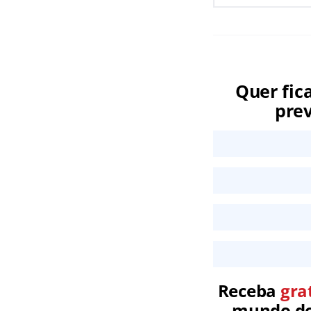
Quer fic
prev
Receba
gra
mundo dos