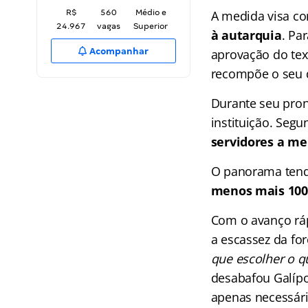
R$
560
Médio e
A medida visa c
24.967
vagas
Superior
à autarquia
. Pa
Acompanhar
aprovação do tex
recompõe o seu 
Durante seu pron
instituição. Seg
servidores a m
O panorama tende
menos mais 100
Com o avanço rápi
a escassez da fo
que escolher o q
desabafou Galípo
apenas necessári