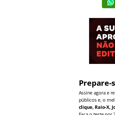
Prepare-s
Assine agora e 
públicos e, o me
clique, Raio-X,
Faça o teste por