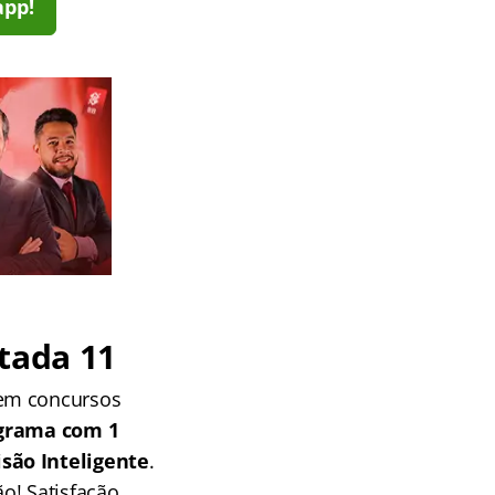
app!
tada 11
 em concursos
grama com 1
isão Inteligente
.
o! Satisfação