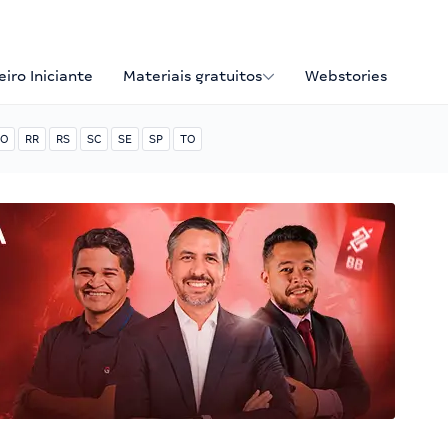
iro Iniciante
Materiais gratuitos
Webstories
O
RR
RS
SC
SE
SP
TO