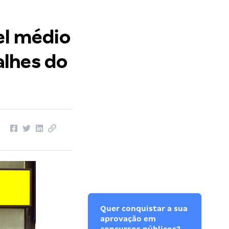
el médio
talhes do
Quer conquistar a sua
aprovação em