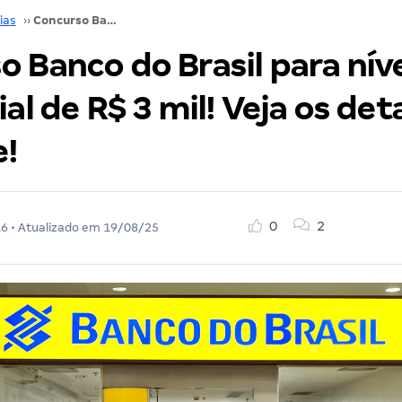
ias
››
Concurso Banco do Brasil para nível médio tem inicial de R$ 3 mil! Veja os detalhes do certame!
o Banco do Brasil para nív
ial de R$ 3 mil! Veja os de
!
0
2
16
• Atualizado em
19/08/25