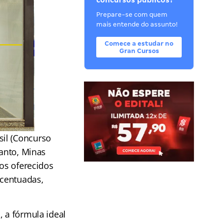
concursos públicos?
Prepare-se com quem
mais entende do assunto!
Comece a estudar no
Gran Cursos
il (Concurso
Santo, Minas
vos oferecidos
acentuadas,
, a fórmula ideal