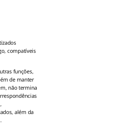
tizados
go, compatíveis
outras funções,
além de manter
rém, não termina
orrespondências
,
zados, além da
.