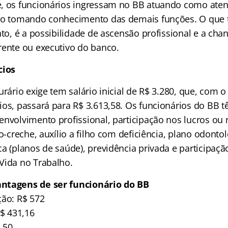
, os funcionários ingressam no BB atuando como aten
ão tomando conhecimento das demais funções. O que 
nto, é a possibilidade de ascensão profissional e a chan
rente ou executivo do banco.
cios
urário exige tem salário inicial de R$ 3.280, que, com 
ios, passará para R$ 3.613,58. Os funcionários do BB t
nvolvimento profissional, participação nos lucros ou r
io-creche, auxílio a filho com deficiência, plano odontol
ca (planos de saúde), previdência privada e participaç
Vida no Trabalho.
ntagens de ser funcionário do BB
ção: R$ 572
R$ 431,16
$ 50