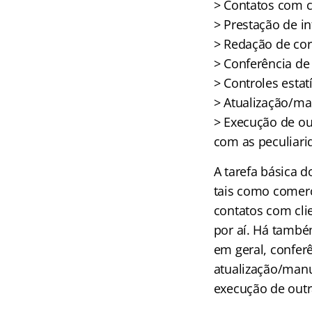
> Contatos com c
> Prestação de i
> Redação de co
> Conferência de
> Controles estat
> Atualização/m
> Execução de ou
com as peculiari
A tarefa básica d
tais como comerc
contatos com clie
por aí. Há també
em geral, conferê
atualização/manu
execução de outr