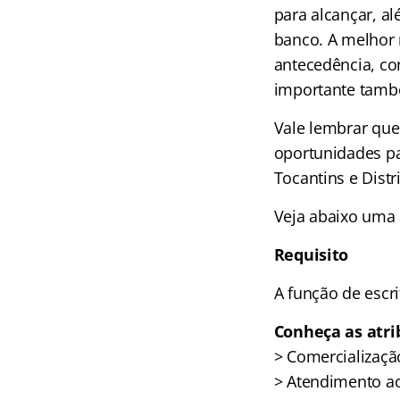
para alcançar, al
banco. A melhor 
antecedência, co
importante també
Vale lembrar que
oportunidades pa
Tocantins e Distr
Veja abaixo uma 
Requisito
A função de escri
Conheça as atri
> Comercializaçã
> Atendimento ao