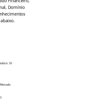
ado Financeiro,
onal, Domínio
Conhecimentos
 abaixo.