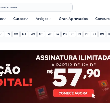
os
Cursos
Artigos
Gran Aprovados
Concurse
DF
ES
GO
MA
MG
MS
MT
PA
PB
PE
PI
PR
RJ
RN
R