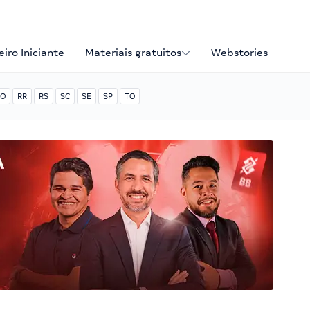
iro Iniciante
Materiais gratuitos
Webstories
O
RR
RS
SC
SE
SP
TO