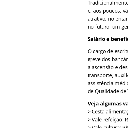
Tradicionalmente
e, aos poucos, v
atrativo, no enta
no futuro, um ge
Salário e benefí
O cargo de escrit
greve dos bancár
a ascensão e dese
transporte, auxíl
assistência médi
de Qualidade de 
Veja algumas va
> Cesta alimenta
> Vale-refeição: 
> Vale-cultura: R