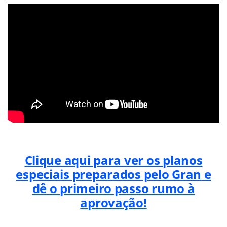
Clique aqui para ver os
planos
especiais preparados pelo Gran
e
dê o primeiro passo rumo à
aprovação!