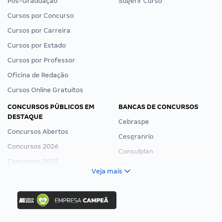
Pós-Graduação
Sugerir Curso
Cursos por Concurso
Cursos por Carreira
Cursos por Estado
Cursos por Professor
Oficina de Redação
Cursos Online Gratuitos
CONCURSOS PÚBLICOS EM
BANCAS DE CONCURSOS
DESTAQUE
Cebraspe
Concursos Abertos
Cesgranrio
Concursos 2026
Consulplan
Concursos 2025
FCC
Veja mais
Concurso Nacional Unificado
FGV
Concurso Ibama
Idecan
Concurso MPU
Selecon
Editais publicados