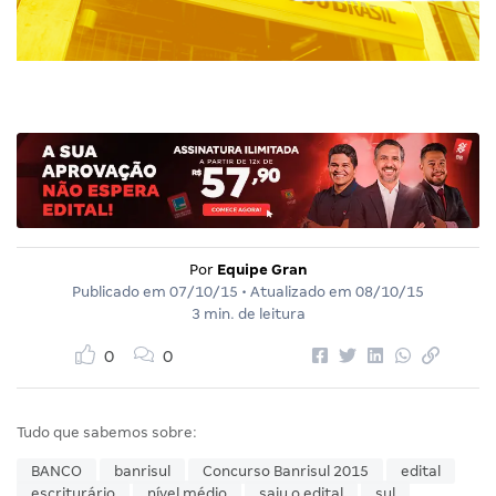
Por
Equipe Gran
Publicado em
07/10/15
• Atualizado em
08/10/15
3 min. de leitura
0
0
Tudo que sabemos sobre:
BANCO
banrisul
Concurso Banrisul 2015
edital
escriturário
nível médio
saiu o edital
sul