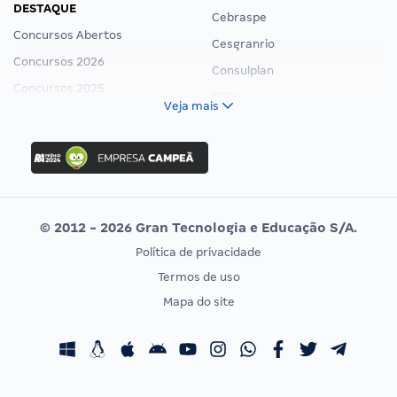
DESTAQUE
Cebraspe
Concursos Abertos
Cesgranrio
Concursos 2026
Consulplan
Concursos 2025
FCC
Veja mais
Concurso Nacional Unificado
FGV
Concurso Ibama
Idecan
Concurso MPU
Selecon
Editais publicados
Uniase
© 2012 - 2026 Gran Tecnologia e Educação S/A.
Vunesp
Política de privacidade
CONCURSOS POR PROFISSÃO
EXAME DE ORDEM
Termos de uso
Concursos Administrativos
OAB
Mapa do site
Concursos Educação
Prova OAB
Concursos Fiscais
Calendário OAB
Concursos Jurídicos
Questões OAB
Concursos Militares
Recursos OAB