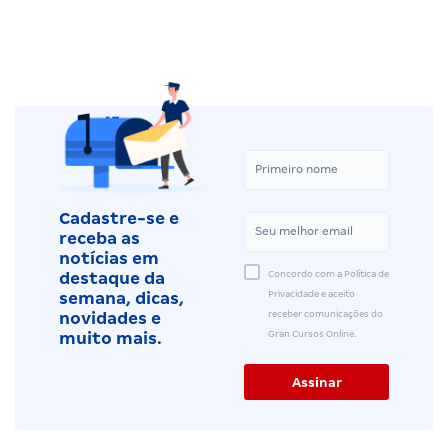
Cadastre-se e
receba as
notícias em
Concordo com a Política de
destaque da
Privacidade e aceito
semana, dicas,
receber comunicações do
novidades e
Gran Cursos Online.
muito mais.