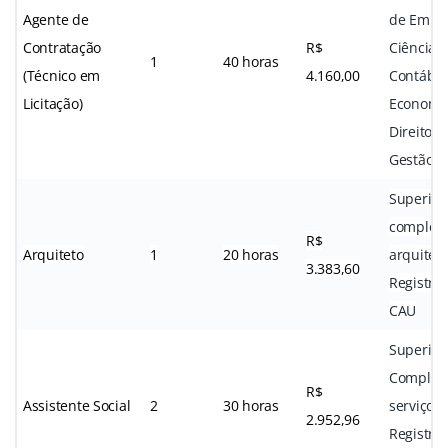
Agente de
de Empre
Contratação
R$
Ciências
1
40 horas
(Técnico em
4.160,00
Contábei
Licitação)
Economi
Direito e
Gestão P
Superior
complet
R$
Arquiteto
1
20 horas
arquitet
3.383,60
Registro
CAU
Superior
Complet
R$
Assistente Social
2
30 horas
serviço s
2.952,96
Registro