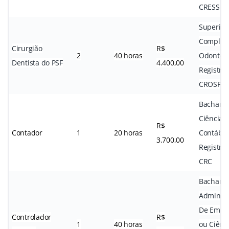
CRESS
Superior
Complet
Cirurgião
R$
2
40 horas
Odontolo
Dentista do PSF
4.400,00
Registro
CROSP
Bacharel
Ciências
R$
Contador
1
20 horas
Contábei
3.700,00
Registro
CRC
Bacharel
Administ
De Empr
Controlador
R$
1
40 horas
ou Ciênc