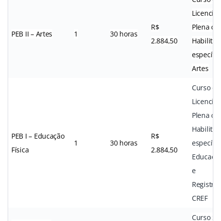
Licencia
R$
Plena c
PEB II – Artes
1
30 horas
2.884,50
Habilitaç
específi
Artes
Curso de
Licencia
Plena c
Habilitaç
PEB I – Educação
R$
1
30 horas
específi
Física
2.884,50
Educação
e
Registro
CREF
Curso Su