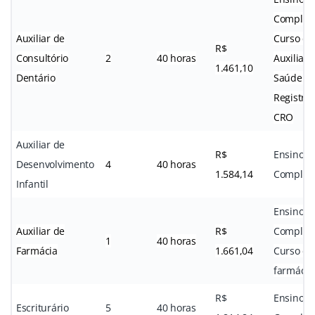
Completo
Auxiliar de
Curso de
R$
Consultório
2
40 horas
Auxiliar 
1.461,10
Dentário
Saúde Bu
Registro
CRO
Auxiliar de
R$
Ensino M
Desenvolvimento
4
40 horas
1.584,14
Complet
Infantil
Ensino M
Auxiliar de
R$
Completo
1
40 horas
Farmácia
1.661,04
Curso e
farmácia
R$
Ensino M
Escriturário
5
40 horas