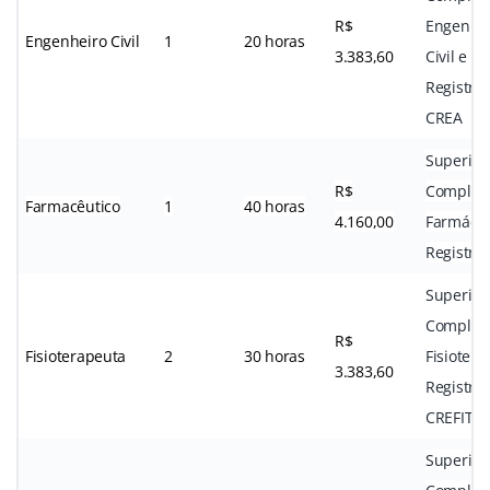
R$
Engenha
Engenheiro Civil
1
20 horas
3.383,60
Civil e
Registro
CREA
Superior
R$
Complet
Farmacêutico
1
40 horas
4.160,00
Farmácia
Registro
Superior
Complet
R$
Fisioterapeuta
2
30 horas
Fisiotera
3.383,60
Registro
CREFITO
Superior