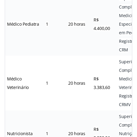
Complet
Medicin
R$
Médico Pediatra
1
20 horas
Especial
4.400,00
em Pedia
Registro
CRM
Superior
Complet
Médico
R$
Medicin
1
20 horas
Veterinário
3.383,60
Veterinár
Registro
CRMV
Superior
Complet
R$
Nutricionista
1
20 horas
Nutrição