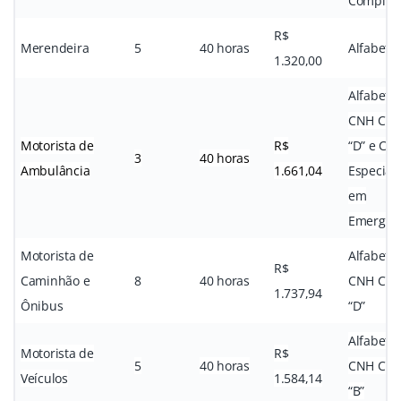
Complet
R$
Merendeira
5
40 horas
Alfabeti
1.320,00
Alfabetiz
CNH Cate
Motorista de
R$
“D” e Cu
3
40 horas
Ambulância
1.661,04
Especial
em
Emergên
Motorista de
Alfabeti
R$
Caminhão e
8
40 horas
CNH Cate
1.737,94
Ônibus
“D”
Alfabeti
Motorista de
R$
5
40 horas
CNH Cate
Veículos
1.584,14
“B”