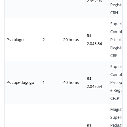
2.952,96
Registro
CRN
Superior
Complet
R$
Psicólogo
2
20 horas
Psicologi
2.045,54
Registro
CRP
Superior
Complet
R$
Psicopedagogo
1
40 horas
Psicoped
2.045,54
e Registr
CFEP
Magistér
Superior
R$
Pedagog