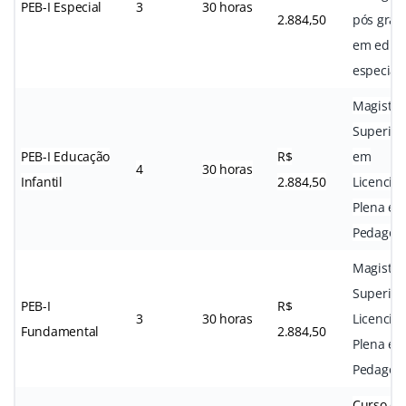
PEB-I Especial
3
30 horas
2.884,50
pós grad
em educ
especial
Magistér
Superior
PEB-I Educação
R$
em
4
30 horas
Infantil
2.884,50
Licencia
Plena e
Pedagog
Magistér
Superior
PEB-I
R$
3
30 horas
Licencia
Fundamental
2.884,50
Plena e
Pedagog
Curso de