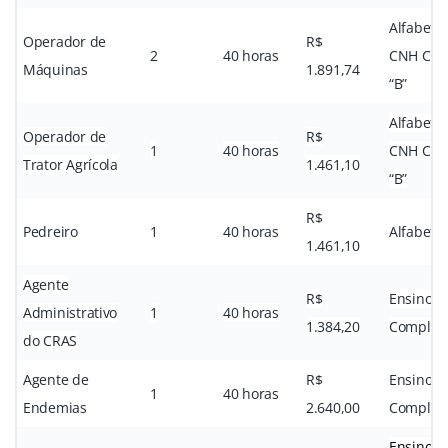
Alfabeti
Operador de
R$
2
40 horas
CNH Cate
Máquinas
1.891,74
“B”
Alfabeti
Operador de
R$
1
40 horas
CNH Cate
Trator Agrícola
1.461,10
“B”
R$
Pedreiro
1
40 horas
Alfabeti
1.461,10
Agente
R$
Ensino M
Administrativo
1
40 horas
1.384,20
Complet
do CRAS
Agente de
R$
Ensino M
1
40 horas
Endemias
2.640,00
Complet
Ensino M