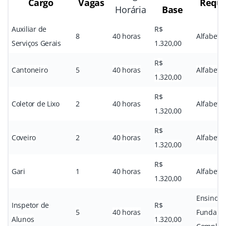
Cargo
Vagas
Requi
Horária
Base
Auxiliar de
R$
8
40 horas
Alfabeti
Serviços Gerais
1.320,00
R$
Cantoneiro
5
40 horas
Alfabeti
1.320,00
R$
Coletor de Lixo
2
40 horas
Alfabeti
1.320,00
R$
Coveiro
2
40 horas
Alfabeti
1.320,00
R$
Gari
1
40 horas
Alfabeti
1.320,00
Ensino
Inspetor de
R$
5
40 horas
Fundame
Alunos
1.320,00