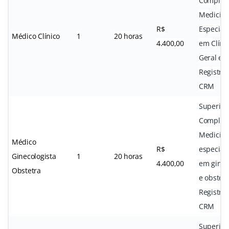
Complet
Medicin
R$
Especial
Médico Clínico
1
20 horas
4.400,00
em Clíni
Geral e
Registro
CRM
Superior
Complet
Medicin
Médico
R$
especial
Ginecologista
1
20 horas
4.400,00
em ginec
Obstetra
e obstetr
Registro
CRM
Superior