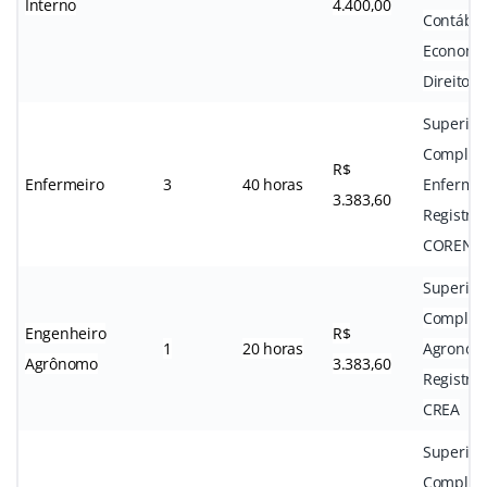
Interno
4.400,00
Contábei
Economi
Direito
Superior
Complet
R$
Enfermeiro
3
40 horas
Enferma
3.383,60
Registro
COREN
Superior
Complet
Engenheiro
R$
1
20 horas
Agronom
Agrônomo
3.383,60
Registro
CREA
Superior
Complet