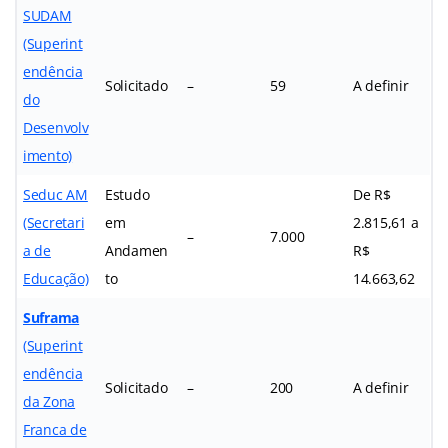
SUDAM
(Superint
endência
Solicitado
–
59
A definir
do
Desenvolv
imento)
Seduc AM
Estudo
De R$
(Secretari
em
2.815,61 a
–
7.000
a de
Andamen
R$
Educação)
to
14.663,62
Suframa
(Superint
endência
Solicitado
–
200
A definir
da Zona
Franca de