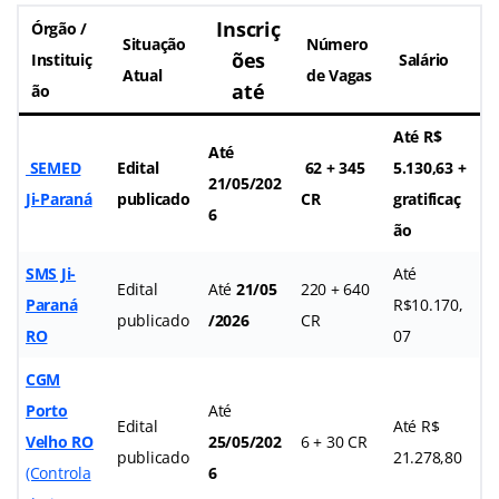
Inscriç
Órgão /
Situação
Número
ões
Instituiç
Salário
Atual
de Vagas
até
ão
Até R$
Até
SEMED
Edital
62 + 345
5.130,63 +
21/05/202
Ji-Paraná
publicado
CR
gratificaç
6
ão
SMS Ji-
Até
Edital
Até
21/05
220 + 640
Paraná
R$10.170,
publicado
/2026
CR
RO
07
CGM
Porto
Até
Edital
Até R$
Velho RO
25/05/202
6 + 30 CR
publicado
21.278,80
(Controla
6