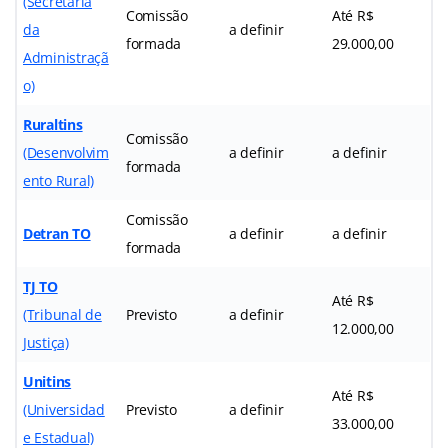
(Secretaria
Comissão
Até R$
da
a definir
formada
29.000,00
Administraçã
o)
Ruraltins
Comissão
(Desenvolvim
a definir
a definir
formada
ento Rural)
Comissão
Detran TO
a definir
a definir
formada
TJ TO
Até R$
(Tribunal de
Previsto
a definir
12.000,00
Justiça)
Unitins
Até R$
(Universidad
Previsto
a definir
33.000,00
e Estadual)