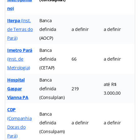
no)
Iterpa
(Inst.
Banca
de Terras do
definida
a definir
a definir
Pará)
(AOCP)
Imetro Pará
Banca
(Inst. de
definida
66
a definir
Metrologia)
(CETAP)
Hospital
Banca
até R$
Gaspar
definida
219
3.000,00
Vianna PA
(Consulplan)
CDP
Banca
(Companhia
definida
a definir
a definir
Docas do
(Consulpam)
Pará)