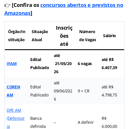
👉
[Confira os
concursos abertos e previstos no
Amazonas
]
Inscriç
Órgão/In
Situação
Número
ões
Salário
stituição
Atual
de Vagas
até
até
Edital
até R$
IFAM
21/05/20
6 vagas
Publicado
6.407,39
26
até
COREN
Edital
até R$
09/06/202
9 + CR
AM
Publicado
4.798,75
6
DPE AM
(Defensor
Banca
R$
–
A definir
ia
definida
6.000,00