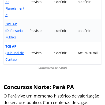
de
Previsto
a definir
a definir
Planejament
o)
DPE AP
(Defensoria
Previsto
a definir
a definir
Pública)
TCE AP
(Tribunal de
Previsto
a definir
Até R$ 30 mil
Contas)
Concursos Norte: Amapá
Concursos Norte: Pará PA
O Pará vive um momento histórico de valorização
do servidor público. Com centenas de vagas