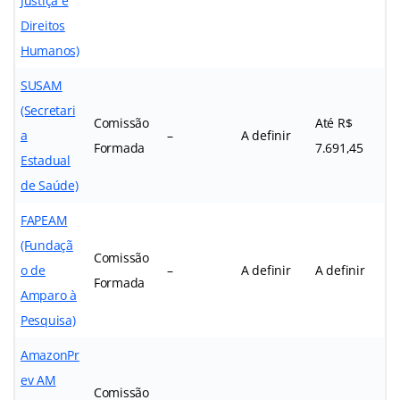
Justiça e
Direitos
Humanos)
SUSAM
(Secretari
Comissão
Até R$
a
–
A definir
Formada
7.691,45
Estadual
de Saúde)
FAPEAM
(Fundaçã
Comissão
o de
–
A definir
A definir
Formada
Amparo à
Pesquisa)
AmazonPr
ev AM
Comissão