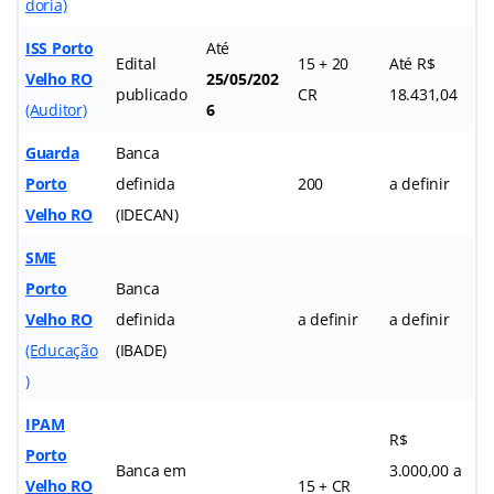
doria)
ISS Porto
Até
Edital
15 + 20
Até R$
Velho RO
25/05/202
publicado
CR
18.431,04
(Auditor)
6
Guarda
Banca
Porto
definida
200
a definir
Velho RO
(IDECAN)
SME
Porto
Banca
Velho RO
definida
a definir
a definir
(Educação
(IBADE)
)
IPAM
R$
Porto
Banca em
3.000,00 a
Velho RO
15 + CR