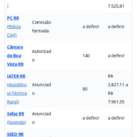
)
7.525,81
PC RR
Comissão
(Polícia
a definir
a definir
formada
Civil)
Câmara
Autorizad
de Boa
140
a definir
o
Vista RR
IATER RR
R$
(Assistênc
Anunciad
2.827,11 a
80
ia Técnica
o
R$
Rural)
7.961,55
Sefaz RR
Anunciad
a definir
a definir
(Fazenda)
o
SEED RR