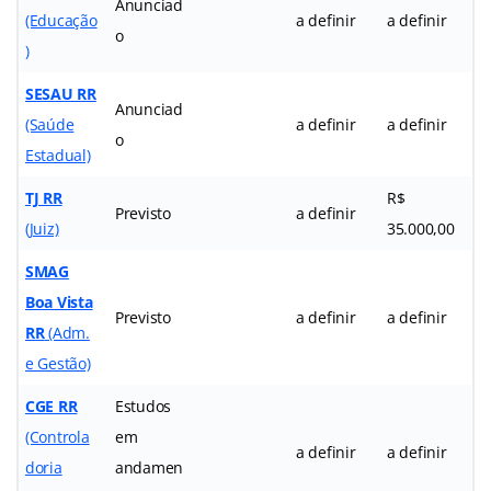
Anunciad
(Educação
a definir
a definir
o
)
SESAU RR
Anunciad
(Saúde
a definir
a definir
o
Estadual)
TJ RR
R$
Previsto
a definir
(Juiz)
35.000,00
SMAG
Boa Vista
Previsto
a definir
a definir
RR
(Adm.
e Gestão)
CGE RR
Estudos
(Controla
em
a definir
a definir
doria
andamen