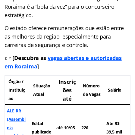
Roraima é a “bola da vez” para o concurseiro
estratégico.
O estado oferece remunerações que estão entre
as melhores da região, especialmente para
carreiras de segurança e controle.
👉
[Descubra as
vagas abertas e autorizadas
em Roraima
]
Inscriç
Órgão /
Situação
Número
ões
Instituiç
Salário
Atual
de Vagas
até
ão
ALE RR
(Assembl
Edital
Até R$
eia
até 10/05
226
publicado
39,5 mil