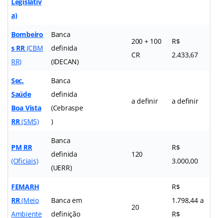
Legislativ
a)
Bombeiro
Banca
200 + 100
R$
s RR
(CBM
definida
CR
2.433,67
RR)
(IDECAN)
Sec.
Banca
Saúde
definida
a definir
a definir
Boa Vista
(Cebraspe
RR
(SMS)
)
Banca
PM RR
R$
definida
120
(Oficiais)
3.000,00
(UERR)
FEMARH
R$
RR
(Meio
Banca em
1.798,44 a
20
Ambiente
definição
R$