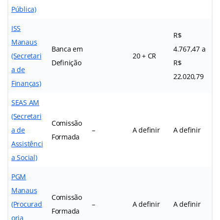
Pública)
ISS
R$
Manaus
Banca em
4.767,47 a
(Secretari
20 + CR
Definição
R$
a de
22.020,79
Finanças)
SEAS AM
(Secretari
Comissão
a de
–
A definir
A definir
Formada
Assistênci
a Social)
PGM
Manaus
Comissão
(Procurad
–
A definir
A definir
Formada
oria