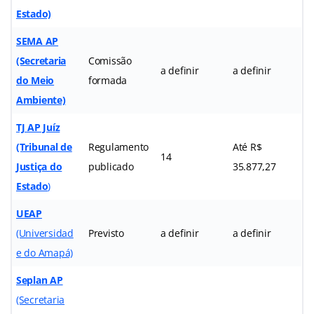
Estado)
SEMA AP
(Secretaria
Comissão
a definir
a definir
do Meio
formada
Ambiente)
TJ AP Juíz
(Tribunal de
Regulamento
Até R$
14
Justiça do
publicado
35.877,27
Estado
)
UEAP
(Universidad
Previsto
a definir
a definir
e do Amapá)
Seplan AP
(Secretaria