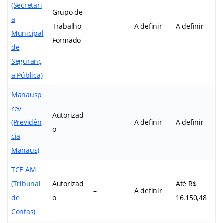
(Secretari
Grupo de
a
Trabalho
–
A definir
A definir
Municipal
Formado
de
Seguranç
a Pública)
Manausp
rev
Autorizad
(Previdên
–
A definir
A definir
o
cia
Manaus)
TCE AM
(Tribunal
Autorizad
Até R$
–
A definir
de
o
16.150,48
Contas)