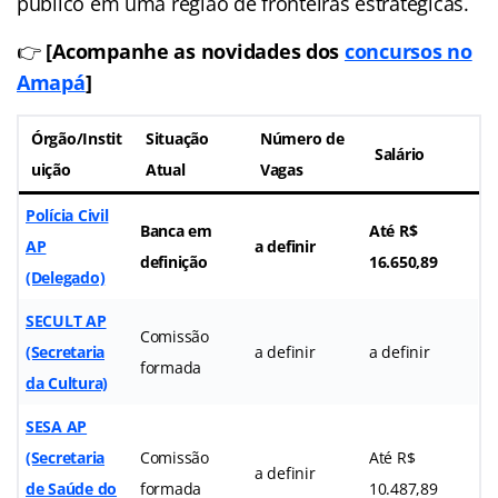
público em uma região de fronteiras estratégicas.
👉
[Acompanhe as novidades dos
concursos no
Amapá
]
Órgão/Instit
Situação
Número de
Salário
uição
Atual
Vagas
Polícia Civil
Banca em
Até R$
AP
a definir
definição
16.650,89
(Delegado)
SECULT AP
Comissão
(Secretaria
a definir
a definir
formada
da Cultura)
SESA AP
(Secretaria
Comissão
Até R$
a definir
de Saúde do
formada
10.487,89