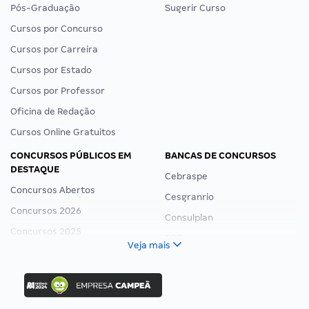
Pós-Graduação
Sugerir Curso
Cursos por Concurso
Cursos por Carreira
Cursos por Estado
Cursos por Professor
Oficina de Redação
Cursos Online Gratuitos
CONCURSOS PÚBLICOS EM
BANCAS DE CONCURSOS
DESTAQUE
Cebraspe
Concursos Abertos
Cesgranrio
Concursos 2026
Consulplan
Concursos 2025
FCC
Veja mais
Concurso Nacional Unificado
FGV
Concurso Ibama
Idecan
Concurso MPU
Selecon