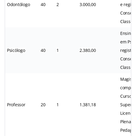
Odontólogo
40
2
3.000,00
e regist
Conselh
Classe.
Ensino 
em Psic
Psicólogo
40
1
2.380,00
registro
Conselh
Classe.
Magisté
complet
Curso 
Professor
20
1
1.381,18
Superio
Licenci
Plena 
Pedagog