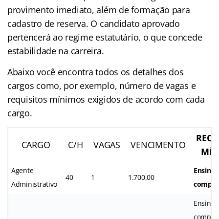
provimento imediato, além de formação para
cadastro de reserva. O candidato aprovado
pertencerá ao regime estatutário, o que concede
estabilidade na carreira.
Abaixo você encontra todos os detalhes dos
cargos como, por exemplo, número de vagas e
requisitos mínimos exigidos de acordo com cada
cargo.
REQU
CARGO
C/H
VAGAS
VENCIMENTO
MÍN
Agente
Ensino
40
1
1.700,00
Administrativo
comple
Ensino 
complet