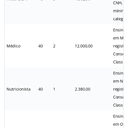
CNH, n
mínimo
categori
Ensino 
em Medi
Médico
40
2
12.000,00
registro
Conselh
Classe.
Ensino 
em Nutr
Nutricionista
40
1
2.380,00
registro
Conselh
Classe.
Ensino 
em Odon