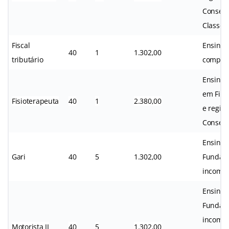
Conselh
Classe.
Fiscal
Ensino 
40
1
1.302,00
tributário
complet
Ensino 
em Fisi
Fisioterapeuta
40
1
2.380,00
e regist
Consel
Ensino
Gari
40
5
1.302,00
Fundam
incompl
Ensino
Fundam
incompl
Motorista II
40
5
1.302,00