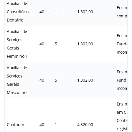
Auxiliar de
Ensino 
Consultório
40
1
1.302,00
complet
Dentário
Auxiliar de
Ensino
Serviços
40
5
1.302,00
Fundam
Gerais
incompl
Feminino I
Auxiliar de
Ensino
Serviços
40
5
1.302,00
Fundam
Gerais
incompl
Masculino I
Ensino 
em Ciên
Contábe
Contador
40
1
4.320,00
registro