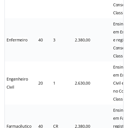
Conselh
Classe.
Ensino 
em Enf
Enfermeiro
40
3
2.380,00
e regist
Conselh
Classe.
Ensino 
em Eng
Engenheiro
20
1
2.630,00
Civil e r
Civil
no Cons
Classe.
Ensino 
em Farm
Farmacêutico
40
CR
2.380,00
registro