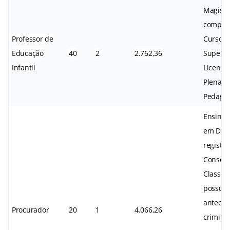
Magisté
complet
Professor de
Curso 
Educação
40
2
2.762,36
Superio
Infantil
Licenci
Plena 
Pedagog
Ensino 
em Direi
registro
Conselh
Classe,
possuir
anteced
Procurador
20
1
4.066,26
criminai