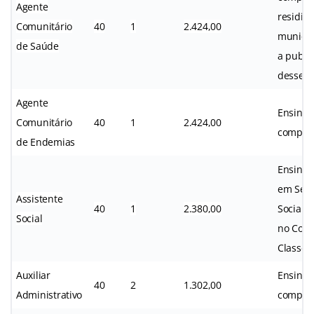
Agente
residir 
Comunitário
40
1
2.424,00
municíp
de Saúde
a publi
desse Ed
Agente
Ensino 
Comunitário
40
1
2.424,00
complet
de Endemias
Ensino 
em Serv
Assistente
40
1
2.380,00
Social e
Social
no Cons
Classe.
Auxiliar
Ensino 
40
2
1.302,00
Administrativo
complet