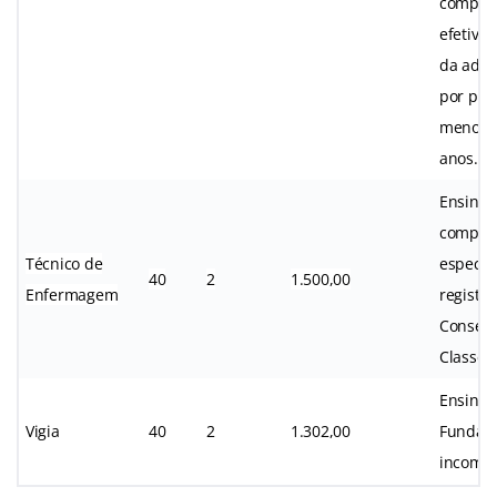
comprov
efetivo 
da advo
por pel
menos 3
anos.
Ensino 
complet
Técnico de
específi
40
2
1.500,00
Enfermagem
registro
Conselh
Classe.
Ensino
Vigia
40
2
1.302,00
Fundam
incompl