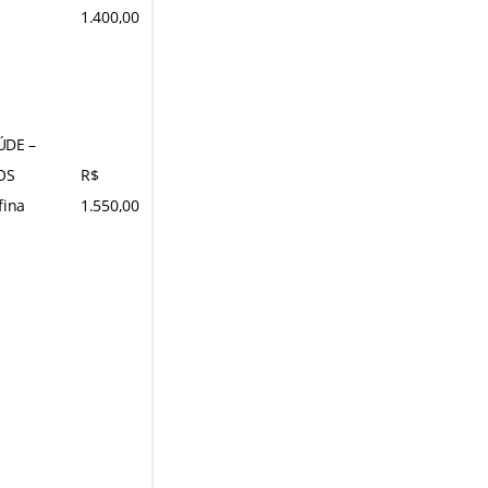
1.400,00
ÚDE –
OS
R$
fina
1.550,00