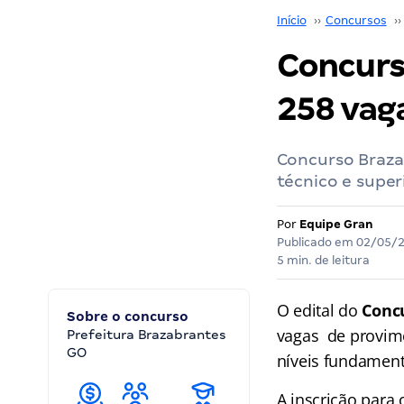
Início
››
Concursos
››
Concurs
258 vag
Concurso Braza
técnico e super
Por
Equipe Gran
Publicado em
02/05/
5 min. de leitura
O edital do
Conc
Sobre o concurso
vagas de provime
Prefeitura Brazabrantes
GO
níveis fundamenta
A inscrição para 