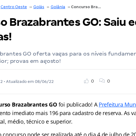
Centro Oeste
››
Goiás
››
Goiânia
››
Concurso Brazabrantes GO: Saiu edital! 258 vagas!
o Brazabrantes GO: Saiu ed
as!
brantes GO oferta vagas para os níveis fundamen
ior; provas em agosto!
0
0
22
• Atualizado em
08/06/22
urso Brazabrantes GO
foi publicado! A
Prefeitura Mun
nto imediato mais 196 para cadastro de reserva. As v
l, médio, técnico e superior.
o concurso pode ser realizada até o dia 4 de julho de 2