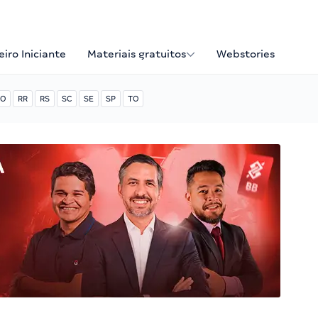
iro Iniciante
Materiais gratuitos
Webstories
O
RR
RS
SC
SE
SP
TO