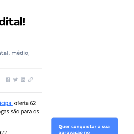
ital!
tal, médio,
icipal
oferta 62
agas são para os
Quer conquistar a sua
022.
aprovação no