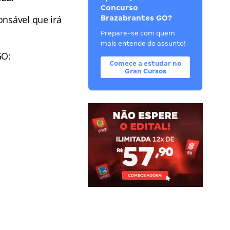
Concurso
onsável que irá
Brazabrantes GO?
Prepare-se com quem
mais entende do assunto!
GO:
Comece a estudar no
Gran Cursos