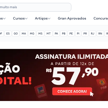
os
Cursos
Artigos
Gran Aprovados
Concurse
DF
ES
GO
MA
MG
MS
MT
PA
PB
PE
PI
PR
RJ
RN
R