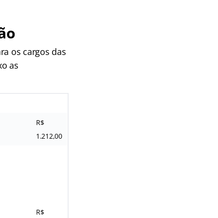
ão
ra os cargos das
xo as
R$
1.212,00
R$