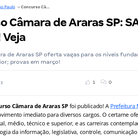
ão Paulo
››
Concurso Câmara de Araras SP: SAIU! Até R$ 5 mil! Veja
o Câmara de Araras SP: SA
! Veja
a de Araras SP oferta vagas para os níveis fund
ior; provas em março!
1
0
23
urso Câmara de Araras SP
foi publicado! A
Prefeitura
ovimento imediato para diversos cargos. O certame ofe
al, médio, técnico e superior, e as carreiras contempl
ologia da informação, legislativa, controle, comunicação