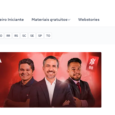
iro Iniciante
Materiais gratuitos
Webstories
O
RR
RS
SC
SE
SP
TO