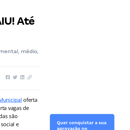
IU! Até
amental, médio,
 Municipal
oferta
rta vagas de
adas são
Quer conquistar a sua
 social e
aprovação no