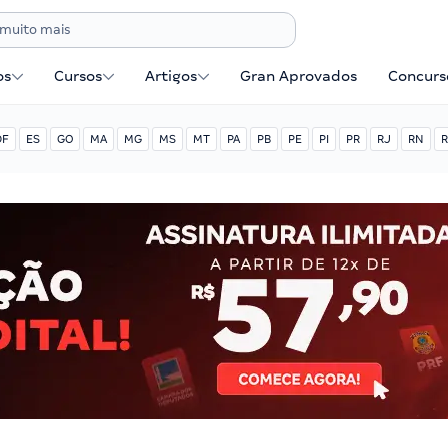
os
Cursos
Artigos
Gran Aprovados
Concurse
DF
ES
GO
MA
MG
MS
MT
PA
PB
PE
PI
PR
RJ
RN
R