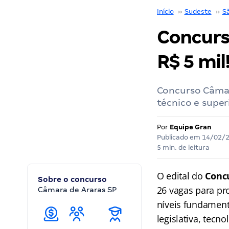
Início
››
Sudeste
››
S
Concurs
R$ 5 mil
Concurso Câmar
técnico e super
Por
Equipe Gran
Publicado em
14/02/
5 min. de leitura
O edital do
Conc
Sobre o concurso
26 vagas para pr
Câmara de Araras SP
níveis fundament
legislativa, tecn