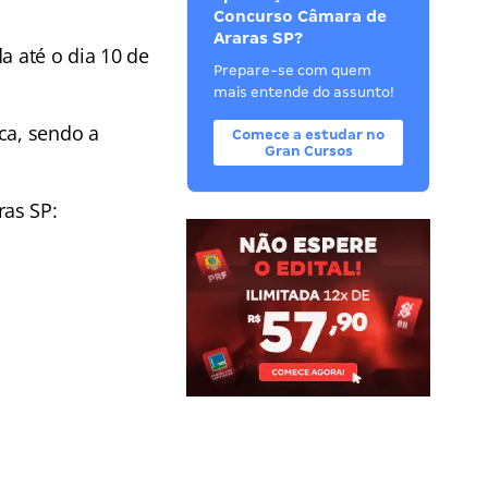
Concurso Câmara de
Araras SP?
a até o dia 10 de
Prepare-se com quem
mais entende do assunto!
ca, sendo a
Comece a estudar no
Gran Cursos
as SP: