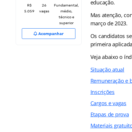
educação.
R$
26
Fundamental,
5.059
vagas
médio,
Mas atenção, conc
técnico e
março de 2023.
superior
Acompanhar
Os candidatos se
primeira aplicad
Veja abaixo o
índ
Situação atual
Remuneração e b
Inscrições
Cargos e vagas
Etapas de prova
Materiais gratuit