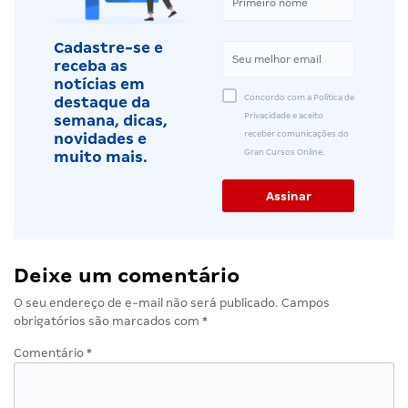
Cadastre-se e
receba as
notícias em
Concordo com a Política de
destaque da
Privacidade e aceito
semana, dicas,
receber comunicações do
novidades e
Gran Cursos Online.
muito mais.
Deixe um comentário
O seu endereço de e-mail não será publicado.
Campos
obrigatórios são marcados com
*
Comentário
*