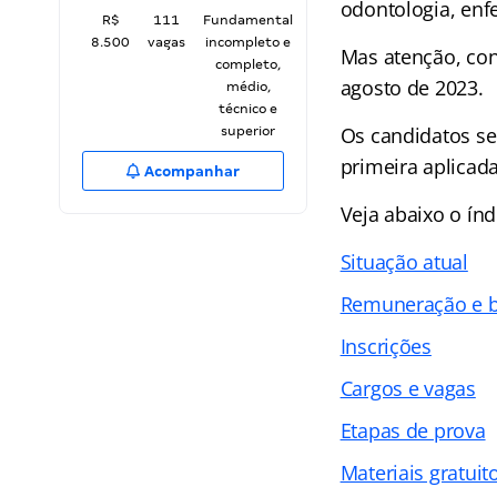
odontologia, enfe
R$
111
Fundamental
8.500
vagas
incompleto e
Mas atenção, conc
completo,
agosto de 2023.
médio,
técnico e
Os candidatos se
superior
primeira aplicad
Acompanhar
Veja abaixo o
índ
Situação atual
Remuneração e b
Inscrições
Cargos e vagas
Etapas de prova
Materiais gratuit