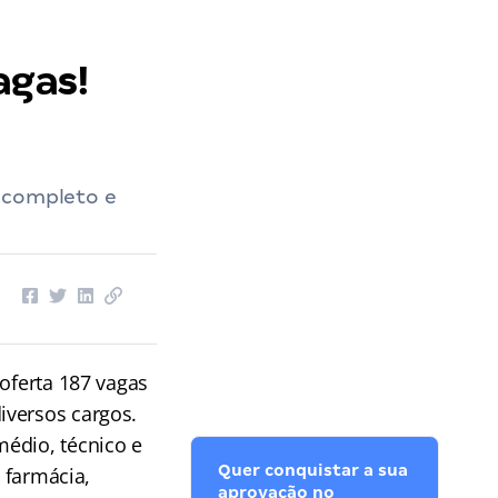
agas!
incompleto e
oferta 187 vagas
iversos cargos.
édio, técnico e
Quer conquistar a sua
, farmácia,
aprovação no