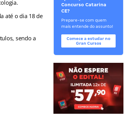
ologia.
Concurso Catarina
CE?
a até o dia 18 de
Prepare-se com quem
mais entende do assunto!
tulos, sendo a
Comece a estudar no
Gran Cursos