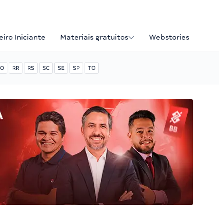
iro Iniciante
Materiais gratuitos
Webstories
O
RR
RS
SC
SE
SP
TO