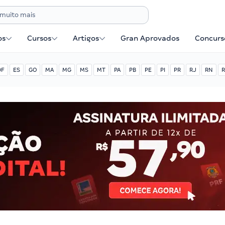
os
Cursos
Artigos
Gran Aprovados
Concurse
DF
ES
GO
MA
MG
MS
MT
PA
PB
PE
PI
PR
RJ
RN
R