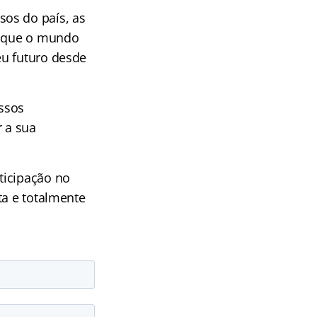
os do país, as
es que o mundo
eu futuro desde
ossos
r a sua
ticipação no
ta e totalmente