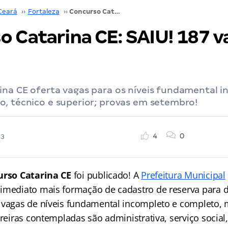
Ceará
››
Fortaleza
››
Concurso Catarina CE: SAIU! 187 vagas! Confira
 Catarina CE: SAIU! 187 v
ina CE oferta vagas para os níveis fundamental 
o, técnico e superior; provas em setembro!
4
0
23
urso Catarina CE
foi publicado! A
Prefeitura Municipal
imediato mais formação de cadastro de reserva para d
 vagas de níveis fundamental incompleto e completo, m
rreiras contempladas são administrativa, serviço social