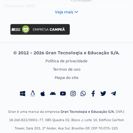
Consulplan
Concursos 2025
FCC
Veja mais
Concurso Nacional Unificado
FGV
Concurso Ibama
Idecan
Concurso MPU
Selecon
Editais publicados
Uniase
© 2012 - 2026 Gran Tecnologia e Educação S/A.
Vunesp
Política de privacidade
CONCURSOS POR PROFISSÃO
EXAME DE ORDEM
Termos de uso
Concursos Administrativos
OAB
Mapa do site
Concursos Educação
Prova OAB
Concursos Fiscais
Calendário OAB
Concursos Jurídicos
Questões OAB
Concursos Militares
Recursos OAB
Gran é uma marca da empresa
Gran Tecnologia e Educação S/A
, CNPJ:
Concursos Policiais
Exame de Ordem
18.260.822/0001-77, SBS Quadra 02, Bloco J, Lote 10, Edifício Carlton
Concursos Saúde
Tower, Sala 201, 2º Andar, Asa Sul, Brasília-DF, CEP 70.070-120.