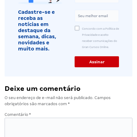
Cadastre-se e
receba as
notícias em
Concordo com a Política de
destaque da
Privacidade e aceito
semana, dicas,
receber comunicações do
novidades e
Gran Cursos Online.
muito mais.
Deixe um comentário
O seu endereço de e-mail não será publicado.
Campos
obrigatórios são marcados com
*
Comentário
*