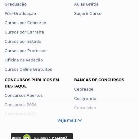
Graduação
Aulas Grátis
Pós-Graduação
Sugerir Curso
Cursos por Concurso
Cursos por Carreira
Cursos por Estado
Cursos por Professor
Oficina de Redação
Cursos Online Gratuitos
CONCURSOS PÚBLICOS EM
BANCAS DE CONCURSOS
DESTAQUE
Cebraspe
Concursos Abertos
Cesgranrio
Concursos 2026
Consulplan
Concursos 2025
FCC
Veja mais
Concurso Nacional Unificado
FGV
Concurso Ibama
Idecan