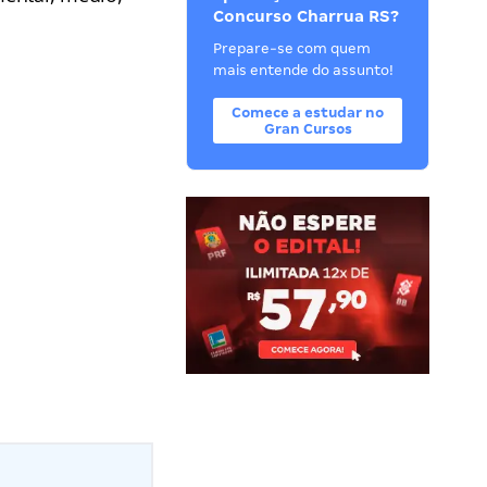
Concurso Charrua RS?
Prepare-se com quem
mais entende do assunto!
Comece a estudar no
Gran Cursos