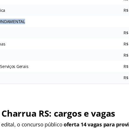
ica
R$
FUNDAMENTAL
R$
nas
R$
R$
 Serviços Gerais
R$
R$
Charrua RS: cargos e vagas
edital, o concurso público
oferta 14 vagas para pro