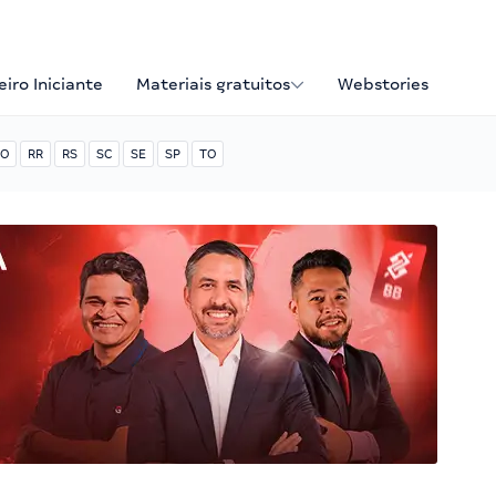
iro Iniciante
Materiais gratuitos
Webstories
O
RR
RS
SC
SE
SP
TO