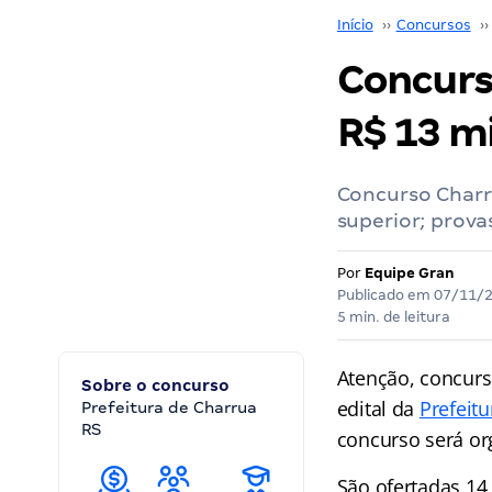
Início
››
Concursos
››
Concurso
R$ 13 mi
Concurso Charru
superior; prov
Por
Equipe Gran
Publicado em
07/11/
5 min. de leitura
Atenção, concurse
Sobre o concurso
edital da
Prefeit
Prefeitura de Charrua
RS
concurso será or
São ofertadas 14