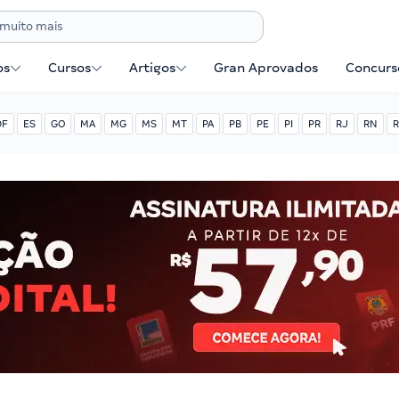
os
Cursos
Artigos
Gran Aprovados
Concurse
DF
ES
GO
MA
MG
MS
MT
PA
PB
PE
PI
PR
RJ
RN
R