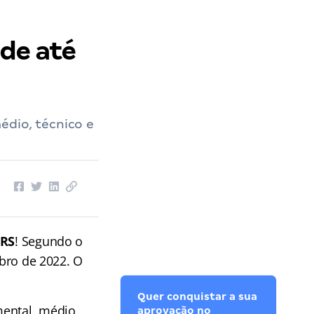
 de até
édio, técnico e
 RS
! Segundo o
mbro de 2022. O
Quer conquistar a sua
mental, médio,
aprovação no