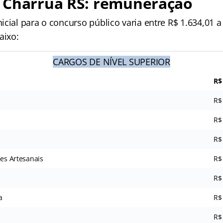
 Charrua RS: remuneração
cial para o concurso público varia entre R$ 1.634,01 a
aixo:
CARGOS DE NÍVEL SUPERIOR
R$
R$
R$
R$
des Artesanais
R$
R$
a
R$
R$