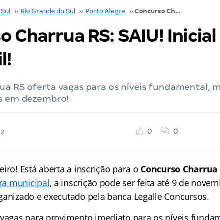
Sul
››
Rio Grande do Sul
››
Porto Alegre
››
Concurso Charrua RS: SAIU! Inicial de até R$ 13 mil!
 Charrua RS: SAIU! Inicial
l!
a RS oferta vagas para os níveis fundamental, m
as em dezembro!
0
0
22
iro! Está aberta a inscrição para o
Concurso Charrua
ura municipal
, a inscrição pode ser feita até 9 de nove
ganizado e executado pela banca
Legalle Concursos.
 vagas para provimento imediato para os níveis funda