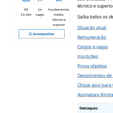
técnico e superi
R$
14
Fundamental,
13.484
vagas
médio,
Saiba todos os 
técnico e
superior
Situação atual
Acompanhar
Remuneração
Cargos e vagas
Inscrições
Prova objetiva
Depoimentos de
Clique aqui para
Assinatura Ilimit
Destaques: