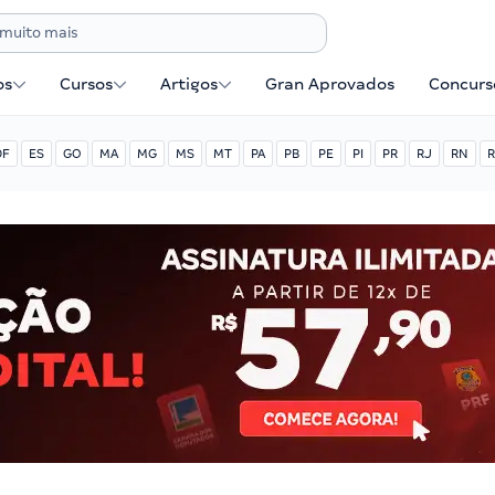
os
Cursos
Artigos
Gran Aprovados
Concurse
DF
ES
GO
MA
MG
MS
MT
PA
PB
PE
PI
PR
RJ
RN
R