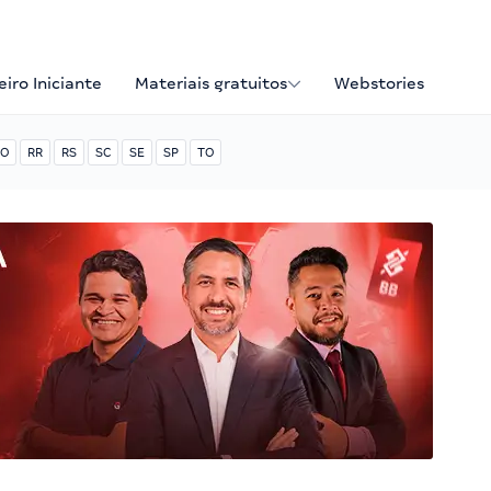
iro Iniciante
Materiais gratuitos
Webstories
O
RR
RS
SC
SE
SP
TO