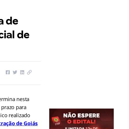
a de
cial de
Termina nesta
o prazo para
ico realizado
tração de Go
iá
s