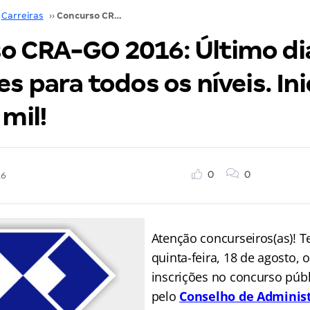
Carreiras
››
Concurso CRA-GO 2016: Último dia de inscrições para todos os níveis. Inicial de até R$ 5 mil!
o CRA-GO 2016: Último di
es para todos os níveis. Ini
 mil!
0
0
16
Atenção concurseiros(as)! 
quinta-feira, 18 de agosto, 
inscrições no concurso públ
pelo
Conselho de
Adminis