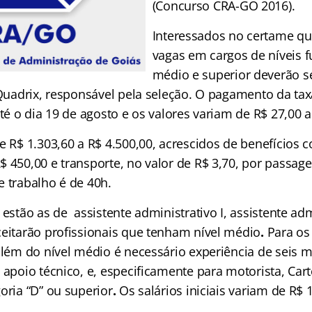
(Concurso CRA-GO 2016).
Interessados no certame que
vagas em cargos de níveis 
médio e superior deverão s
 Quadrix, responsável pela seleção. O pagamento da tax
até o dia 19 de agosto e os valores variam de R$ 27,00 
e R$ 1.303,60 a R$ 4.500,00, acrescidos de benefícios 
 450,00 e transporte, no valor de R$ 3,70, por passage
e trabalho é de 40h.
 estão as de assistente administrativo I, assistente admi
ceitarão profissionais que tenham nível médio
.
Para os
 além do nível médio é necessário experiência de seis 
 apoio técnico, e, especificamente para motorista, Car
oria “D” ou superior
.
Os salários iniciais variam de R$ 