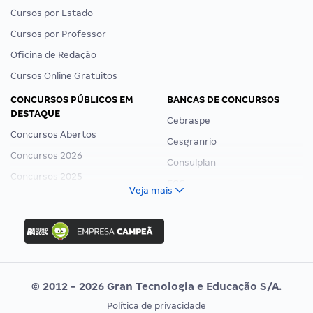
Cursos por Estado
Cursos por Professor
Oficina de Redação
Cursos Online Gratuitos
CONCURSOS PÚBLICOS EM
BANCAS DE CONCURSOS
DESTAQUE
Cebraspe
Concursos Abertos
Cesgranrio
Concursos 2026
Consulplan
Concursos 2025
FCC
Veja mais
Concurso Nacional Unificado
FGV
Concurso Ibama
Idecan
Concurso MPU
Selecon
Editais publicados
Uniase
© 2012 - 2026 Gran Tecnologia e Educação S/A.
Vunesp
Política de privacidade
CONCURSOS POR PROFISSÃO
EXAME DE ORDEM