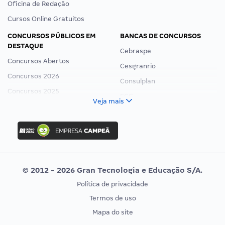
Oficina de Redação
Cursos Online Gratuitos
CONCURSOS PÚBLICOS EM
BANCAS DE CONCURSOS
DESTAQUE
Cebraspe
Concursos Abertos
Cesgranrio
Concursos 2026
Consulplan
Concursos 2025
FCC
Veja mais
Concurso Nacional Unificado
FGV
Concurso Ibama
Idecan
Concurso MPU
Selecon
Editais publicados
Uniase
© 2012 - 2026 Gran Tecnologia e Educação S/A.
Vunesp
Política de privacidade
CONCURSOS POR PROFISSÃO
EXAME DE ORDEM
Termos de uso
Concursos Administrativos
OAB
Mapa do site
Concursos Educação
Prova OAB