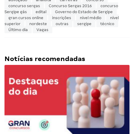
concurso sergas
Concurso Sergas 2016
concurso
Sergipe gás
edital
Governo do Estado de Sergipe
gran cursos online
inscrições
nível médio
nível
superior
nordeste
outras
sergipe
técnico
Último dia
Vagas
Notícias recomendadas