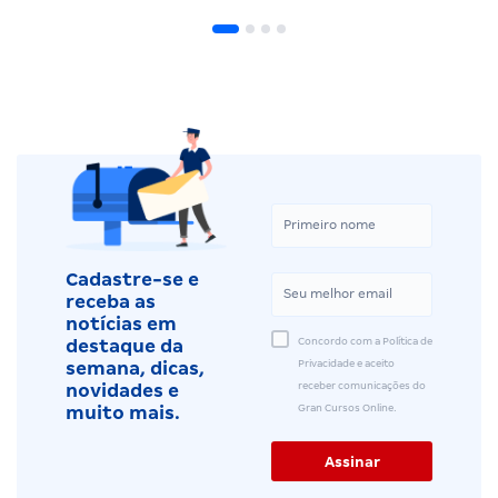
Cadastre-se e
receba as
notícias em
Concordo com a Política de
destaque da
Privacidade e aceito
semana, dicas,
receber comunicações do
novidades e
Gran Cursos Online.
muito mais.