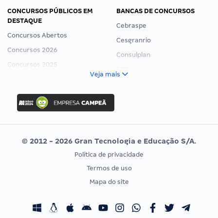
CONCURSOS PÚBLICOS EM
BANCAS DE CONCURSOS
DESTAQUE
Cebraspe
Concursos Abertos
Cesgranrio
Concursos 2026
Consulplan
Concursos 2025
FCC
Veja mais
Concurso Nacional Unificado
FGV
Concurso Ibama
Idecan
Concurso MPU
Selecon
Editais publicados
Uniase
© 2012 - 2026 Gran Tecnologia e Educação S/A.
Vunesp
Política de privacidade
CONCURSOS POR PROFISSÃO
EXAME DE ORDEM
Termos de uso
Concursos Administrativos
OAB
Mapa do site
Concursos Educação
Prova OAB
Concursos Fiscais
Calendário OAB
Concursos Jurídicos
Questões OAB