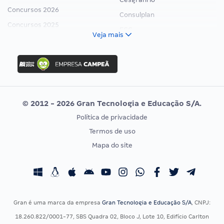
Concursos 2026
Consulplan
Concursos 2025
FCC
Veja mais
Concurso Nacional Unificado
FGV
Concurso Ibama
Idecan
Concurso MPU
Selecon
Editais publicados
Uniase
© 2012 - 2026 Gran Tecnologia e Educação S/A.
Vunesp
Política de privacidade
CONCURSOS POR PROFISSÃO
EXAME DE ORDEM
Termos de uso
Concursos Administrativos
OAB
Mapa do site
Concursos Educação
Prova OAB
Concursos Fiscais
Calendário OAB
Concursos Jurídicos
Questões OAB
Concursos Militares
Recursos OAB
Gran é uma marca da empresa
Gran Tecnologia e Educação S/A
, CNPJ:
Concursos Policiais
Exame de Ordem
18.260.822/0001-77, SBS Quadra 02, Bloco J, Lote 10, Edifício Carlton