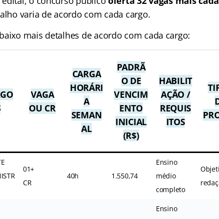
edital, o concurso público
oferta 32 vagas mais cada
balho varia de acordo com cada cargo.
baixo mais detalhes de acordo com cada cargo:
PADRÃ
CARGA
O DE
HABILIT
HORÁRI
TI
RGO
VAGA
VENCIM
AÇÃO /
A
S
OU CR
ENTO
REQUIS
SEMAN
PR
INICIAL
ITOS
AL
(R$)
TE
Ensino
01+
Objet
ISTR
40h
1.550,74
médio
CR
redaç
completo
Ensino