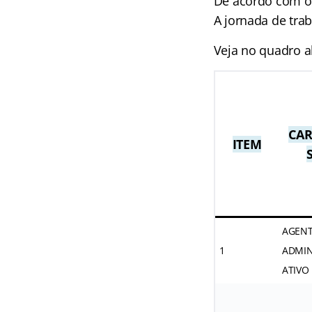
De acordo com o 
A jornada de tra
Veja no quadro a
CA
ITEM
AGEN
1
ADMIN
ATIVO