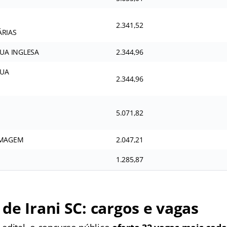
2.341,52
RIAS
UA INGLESA
2.344,96
GUA
2.344,96
5.071,82
RMAGEM
2.047,21
1.285,87
de Irani SC: cargos e vagas