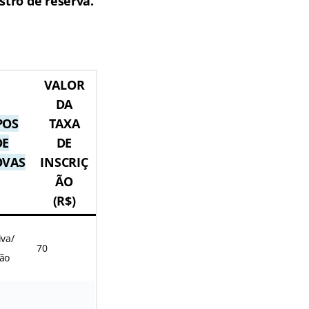
stro de reserva.
VALOR
DA
POS
TAXA
DE
DE
OVAS
INSCRIÇ
ÃO
(R$)
iva/
70
ão