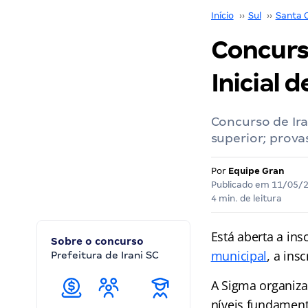
Início
››
Sul
››
Santa 
Concurso
Inicial d
Concurso de Ira
superior; prova
Por
Equipe Gran
Publicado em
11/05/
4 min. de leitura
Está aberta a ins
Sobre o concurso
municipal
, a ins
Prefeitura de Irani SC
A Sigma organiza
níveis fundamenta