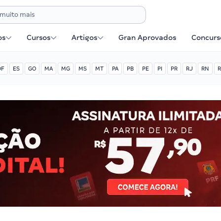
os
Cursos
Artigos
Gran Aprovados
Concurse
DF
ES
GO
MA
MG
MS
MT
PA
PB
PE
PI
PR
RJ
RN
R