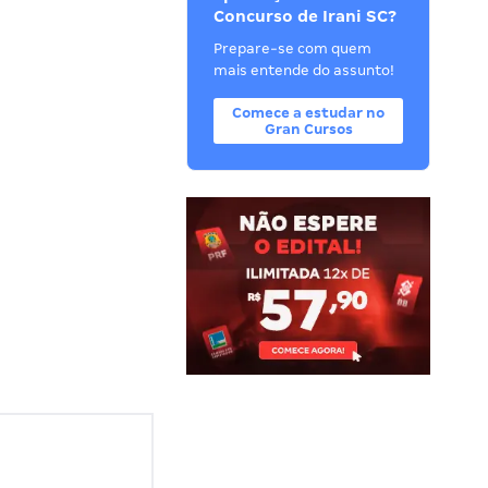
Concurso de Irani SC?
Prepare-se com quem
mais entende do assunto!
Comece a estudar no
Gran Cursos