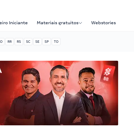
iro Iniciante
Materiais gratuitos
Webstories
O
RR
RS
SC
SE
SP
TO