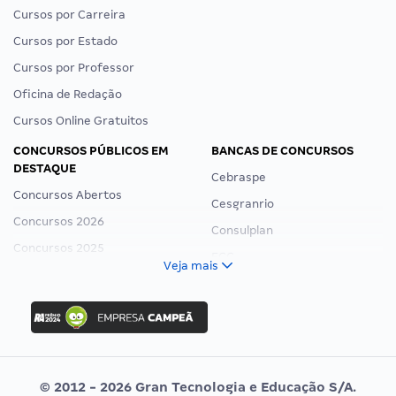
Cursos por Carreira
Cursos por Estado
Cursos por Professor
Oficina de Redação
Cursos Online Gratuitos
CONCURSOS PÚBLICOS EM
BANCAS DE CONCURSOS
DESTAQUE
Cebraspe
Concursos Abertos
Cesgranrio
Concursos 2026
Consulplan
Concursos 2025
FCC
Veja mais
Concurso Nacional Unificado
FGV
Concurso Ibama
Idecan
Concurso MPU
Selecon
Editais publicados
Uniase
© 2012 - 2026 Gran Tecnologia e Educação S/A.
Vunesp