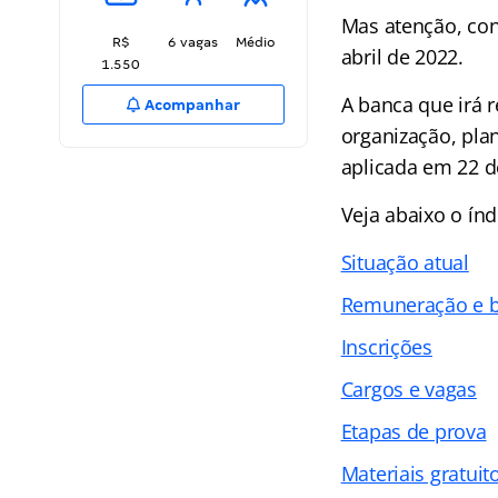
Mas atenção, conc
R$
6 vagas
Médio
abril de 2022.
1.550
A banca que irá r
Acompanhar
organização, pla
aplicada em 22 d
Veja abaixo o
índ
Situação atual
Remuneração e b
Inscrições
Cargos e vagas
Etapas de prova
Materiais gratuit