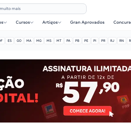
os
Cursos
Artigos
Gran Aprovados
Concurse
DF
ES
GO
MA
MG
MS
MT
PA
PB
PE
PI
PR
RJ
RN
R