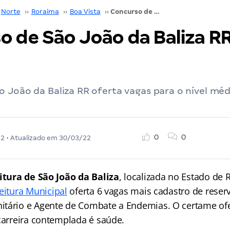
Norte
››
Roraima
››
Boa Vista
››
Concurso de São João da Baliza RR: Saiu edital!
 de São João da Baliza RR
 João da Baliza RR oferta vagas para o nível mé
0
0
22
• Atualizado em
30/03/22
itura de São João da Baliza
, localizada no Estado de 
eitura Municipal
oferta 6 vagas mais cadastro de reser
tário e Agente de Combate a Endemias. O certame ofe
 carreira contemplada é saúde.