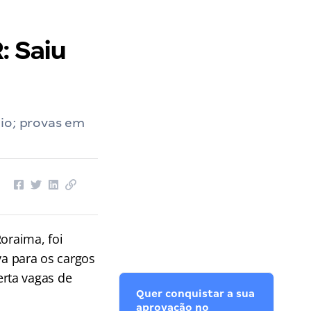
: Saiu
dio; provas em
Roraima, foi
va para os cargos
rta vagas de
Quer conquistar a sua
aprovação no