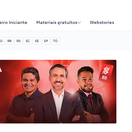
iro Iniciante
Materiais gratuitos
Webstories
O
RR
RS
SC
SE
SP
TO