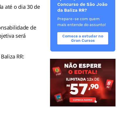
Concurso de São João
a até o dia 30 de
da Baliza RR?
Prepare-se com quem
mais entende do assunto!
onsabilidade de
jetiva será
Comece a estudar no
Gran Cursos
Baliza RR: