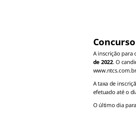
Concurso 
A inscrição para 
de 2022
. O candi
www.ntcs.com.br
A taxa de inscriç
efetuado até o di
O último dia par